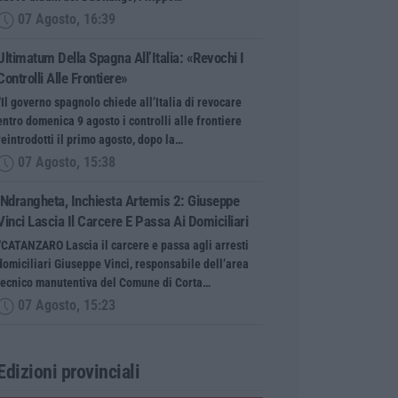
07 Agosto, 16:39
Ultimatum Della Spagna All’Italia: «Revochi I
Controlli Alle Frontiere»
“Il governo spagnolo chiede all’Italia di revocare
entro domenica 9 agosto i controlli alle frontiere
reintrodotti il primo agosto, dopo la…
07 Agosto, 15:38
‘Ndrangheta, Inchiesta Artemis 2: Giuseppe
Vinci Lascia Il Carcere E Passa Ai Domiciliari
“CATANZARO Lascia il carcere e passa agli arresti
domiciliari Giuseppe Vinci, responsabile dell’area
tecnico manutentiva del Comune di Corta…
07 Agosto, 15:23
Edizioni provinciali