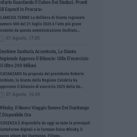
Infarto Guardando Il Colore Dei Sindaci. Pronti
Gli Esposti In Procura»
“LAMEZIA TERME La delibera di Giunta regionale
numero 400 del 21 luglio 2026 è l’atto più grave
prodotto da questa amministrazione Occhiuto…
07 Agosto, 17:05
Gestione Sanitaria Accentrata, La Giunta
Regionale Approva Il Bilancio: Utile D’esercizio
Di Oltre 240 Milioni
“CATANZARO Su proposta del presidente Roberto
Occhiuto, la Giunta della Regione Calabria ha
approvato il bilancio di esercizio 2025 della Ge…
07 Agosto, 16:54
Whisky, Il Nuovo Viaggio Sonoro Dei Duettango
È Disponibile Ora
“COSENZA È disponibile da oggi su tutte le principali
piattaforme digitali e in formato fisico Whisky, il
nuovo album dei Duettango, Filippo…