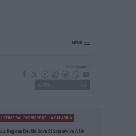
nuovo viaggio sonoro dei Duettango è disponibile ora
MENU
I nostri canali
ULTIME DAL CORRIERE DELLA CALABRIA
«La Regione Decide Dove Si Sopravvive A Un