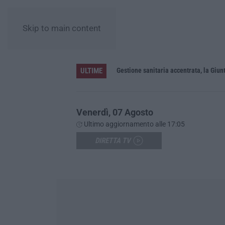
Skip to main content
ULTIME
«La Regione decide dove si sopravvive a un infarto guardando il colore dei sindaci. Pronti gli esposti in Procura»
Venerdì, 07 Agosto
Ultimo aggiornamento alle 17:05
DIRETTA TV