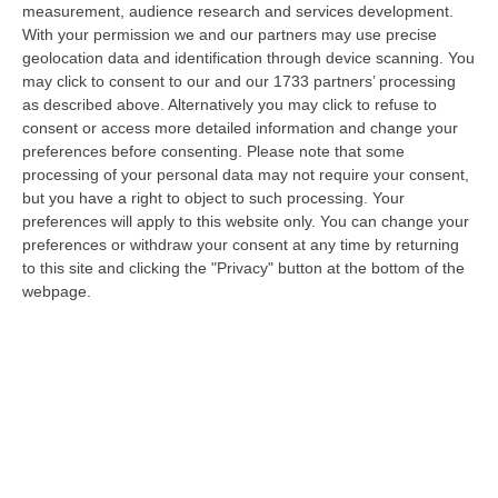
measurement, audience research and services development.
Il Killer Nascosto Nel Buio E La «condanna A Morte» Decisa Dalla
With your permission we and our partners may use precise
Cosca Scalise. Dieci Anni Fa L’omicidio Pagliuso
geolocation data and identification through device scanning. You
may click to consent to our and our 1733 partners’ processing
“LAMEZIA TERME Un foro nella recinzione, un uomo nascosto nel buio e
as described above. Alternatively you may click to refuse to
tre colpi esplosi in appena due secondi. Francesco Pagliuso non ebbe
consent or access more detailed information and change your
ne…
preferences before consenting.
Please note that some
09 Agosto, 7:00
processing of your personal data may not require your consent,
but you have a right to object to such processing. Your
All’asta Il Pallone Della “mano Di Dio” Di Maradona
preferences will apply to this website only. You can change your
“ROMA Il pallone con cui Diego Maradona segnò durante la storica
preferences or withdraw your consent at any time by returning
vittoria dell’Argentina sull’Inghilterra ai Mondiali del 1986 potrebbe
to this site and clicking the "Privacy" button at the bottom of the
esse…
webpage.
08 Agosto, 23:28
Milano, Vannacci Candida Il Generale Burgio
“ROMA “La sfida delle grandi città correremo in tutte le grandi città
Milano, Bologna, Roma e Napoli. Ci presenteremo come Futuro
nazionale…
08 Agosto, 22:19