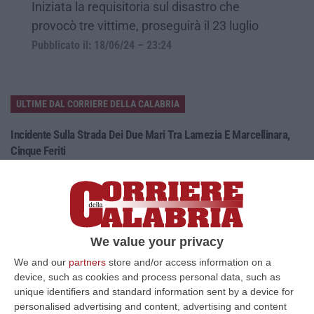
Iniziata la requisitoria sul disastro che
provocò tre vittime, proseguirà il 23 luglio
Pubblicato il: 18/06/24 – 23:24
ULTIME DAL CORRIERE DELLA CALABRIA
Incidente Sulla Strada Dei Due Mari Tra Lamezia E Marcellinara,
Cinque Feriti
“LAMEZIA TERME A causa di un incidente verificatosi al km 21,000 sulla
strada statale 280 “Dei Due Mari”, è provvisoriamente chiusa la car…
09 Agosto, 8:34
Nasconde Droga Sotto Un Masso In Una Via Di Roccabernarda,
We value your privacy
Denunciato Un Uomo
We and our
partners
store and/or access information on a
“PETILIA POLICASTRO Prosegue senza sosta l’attività di contrasto alla
device, such as cookies and process personal data, such as
diffusione delle sostanze stupefacenti condotta dai Carabinieri della…
unique identifiers and standard information sent by a device for
09 Agosto, 7:55
personalised advertising and content, advertising and content