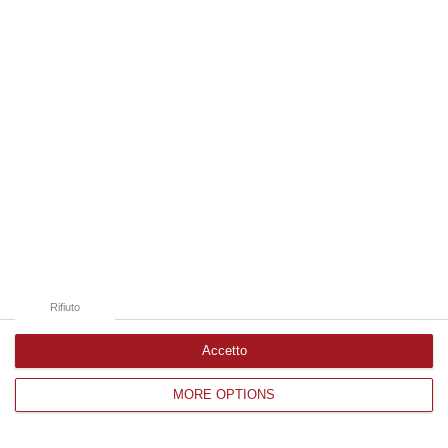
Edizioni provinciali
Catanzaro
Cosenza
Vibo Valentia
Reggio Calabria
Crotone
Rifiuto
Accetto
MORE OPTIONS
Corriere delle Calabria è una testata giornalistica di News&Com S.r.l
©2012-
-2026. Tutti i diritti riservati.