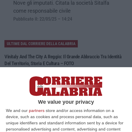
Nove gli imputati. Citata la società Sitalfa
come responsabile civile
Pubblicato il: 22/05/25 – 14:24
ULTIME DAL CORRIERE DELLA CALABRIA
Vinitaly And The City A Reggio: Il Grande Abbraccio Tra Identità
Del Territorio, Storia E Cultura – FOTO
“REGGIO CALABRIA Vinitaly and the City arriva a Reggio Calabria. Dopo il
successo dell’edizione di Sibari, dove la manifestazione ha fatto s…
08 Agosto, 20:47
Pride, La “prima Volta” Dell’onda Arcobaleno A Catanzaro. In
We value your privacy
Migliaia In Marcia Per I Diritti E La Libertà – FOTO
We and our
partners
store and/or access information on a
“CATANZARO Una prima volta destinata a lasciare un segno nella storia
device, such as cookies and process personal data, such as
della città. Catanzaro oggi celebra il suo primo Pride: colori, musica…
unique identifiers and standard information sent by a device for
08 Agosto, 19:38
personalised advertising and content, advertising and content