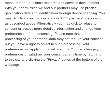
measurement, audience research and services development.
«Per Riaprire Hormuz Stop Ad Attacchi E Sanzioni»
With your permission we and our partners may use precise
“ROMA Per la riapertura dello Stretto di Hormuz l’Iran chiede agli Stati
geolocation data and identification through device scanning. You
Uniti di revocare il blocco navale e le sanzioni contro l’Iran, di…
may click to consent to our and our 1733 partners’ processing
as described above. Alternatively you may click to refuse to
08 Agosto, 19:27
consent or access more detailed information and change your
preferences before consenting.
Please note that some
Diamante, Ecco L’ordinanza Sul Divieto Per I 14enni In Strada
processing of your personal data may not require your consent,
Senza Accompagnamento
but you have a right to object to such processing. Your
“DIAMANTE (COSENZA) Tutela dei minori, contrasto ai fenomeni di
preferences will apply to this website only. You can change your
disagio e devianza minorile, sicurezza e decoro urbano, fruizione serena
preferences or withdraw your consent at any time by returning
del…
to this site and clicking the "Privacy" button at the bottom of the
08 Agosto, 18:40
webpage.
La Denuncia Di Si-Avs Calabria: «Bloccate In Mezzo Al Mare Oltre
500 Persone Dirette Al Corteo No Ponte»
“LAMEZIA TERME Il segretario regionale Sinistra Italiana Avs
della Calabria, Fernando Pignataro, in una nota ha segnala il ritardo con
il q…
08 Agosto, 18:25