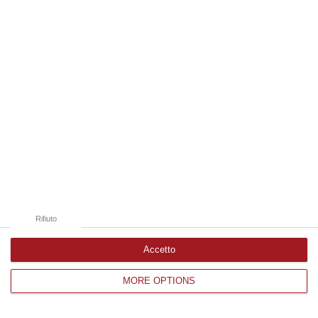
Edizioni provinciali
Catanzaro
Cosenza
Vibo Valentia
Reggio Calabria
Crotone
Rifiuto
Accetto
MORE OPTIONS
Corriere delle Calabria è una testata giornalistica di News&Com S.r.l
©2012-
-2026. Tutti i diritti riservati.