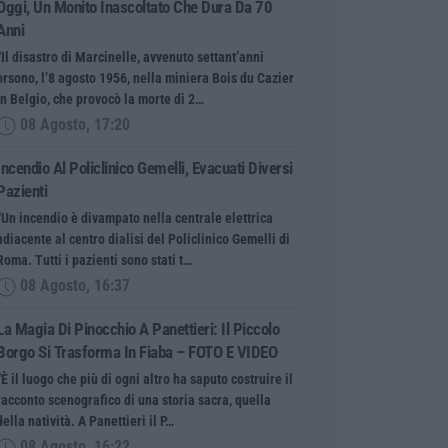
Oggi, Un Monito Inascoltato Che Dura Da 70
Anni
“Il disastro di Marcinelle, avvenuto settant’anni
orsono, l’8 agosto 1956, nella miniera Bois du Cazier
in Belgio, che provocò la morte di 2…
08 Agosto, 17:20
Incendio Al Policlinico Gemelli, Evacuati Diversi
Pazienti
“Un incendio è divampato nella centrale elettrica
adiacente al centro dialisi del Policlinico Gemelli di
Roma. Tutti i pazienti sono stati t…
08 Agosto, 16:37
La Magia Di Pinocchio A Panettieri: Il Piccolo
Borgo Si Trasforma In Fiaba – FOTO E VIDEO
“È il luogo che più di ogni altro ha saputo costruire il
racconto scenografico di una storia sacra, quella
della natività. A Panettieri il P…
08 Agosto, 16:22