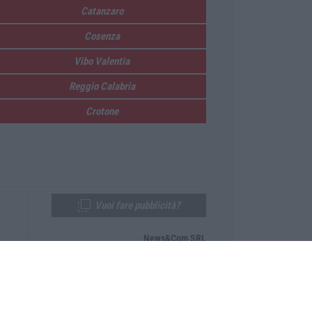
Catanzaro
Cosenza
Vibo Valentia
Reggio Calabria
Crotone
Vuoi fare pubblicità?
News&Com SRL
Telefono:
0968-53665
Email:
newsandcom@gmail.com