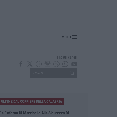
 Pinocchio a Panettieri: il piccolo borgo si trasforma in fiaba – FOTO E VIDEO
MENU
I nostri canali
ULTIME DAL CORRIERE DELLA CALABRIA
Dall’inferno Di Marcinelle Alla Sicurezza Di