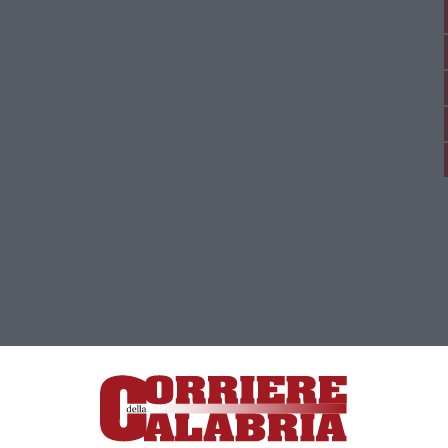
ica di News&Com S.r.l ©2012-
-2026. Tutti i diritti riservati.
ia, Lamezia Terme (CZ)
irettore responsabile Paola Militano |
Privacy