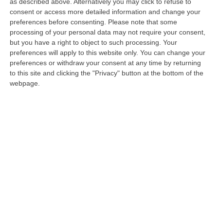
Svimez
as described above. Alternatively you may click to refuse to
consent or access more detailed information and change your
Pubblicato il: 22/06/26 – 12:01
preferences before consenting.
Please note that some
processing of your personal data may not require your consent,
but you have a right to object to such processing. Your
preferences will apply to this website only. You can change your
preferences or withdraw your consent at any time by returning
to this site and clicking the "Privacy" button at the bottom of the
webpage.
«In silenzio per le voci e le vite spezzate».
Sindacati e imprese sfilano insieme per la
sicurezza sul lavoro – FOTO
Cgil, Cisl e Uil e Unindustria a Catanzaro in
marcia per sollevare l’attenzione su