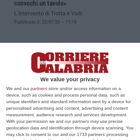
convochi un tavolo»
L’intervento di Trotta e Vaiti
Pubblicato il: 22/07/26 – 17:14
We value your privacy
We and our
partners
store and/or access information on a
device, such as cookies and process personal data, such as
unique identifiers and standard information sent by a device for
personalised advertising and content, advertising and content
Pil Calabria, Cgil: «Senza una strategia
measurement, audience research and services development.
strutturale il rischio è tornare indietro»
With your permission we and our partners may use precise
geolocation data and identification through device scanning. You
Trotta commenta i dati diffusi da Bankitalia e
may click to consent to our and our 1733 partners’ processing