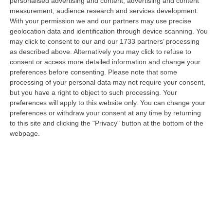
personalised advertising and content, advertising and content
scenografico di una storia sacra, quella della natività. A Panettieri il P…
measurement, audience research and services development.
08 Agosto, 16:22
With your permission we and our partners may use precise
geolocation data and identification through device scanning. You
Franz Caruso: «Casa, Giovani E Lavoro Sono Le Sfide Del
may click to consent to our and our 1733 partners’ processing
Riformismo Di Oggi»
as described above. Alternatively you may click to refuse to
consent or access more detailed information and change your
“COSENZA «Cosenza saprà rispondere positivamente alla raccolta firme
preferences before consenting.
Please note that some
promossa da Avanti PSI, perché gli obiettivi che la animano mettono al…
processing of your personal data may not require your consent,
08 Agosto, 16:00
but you have a right to object to such processing. Your
preferences will apply to this website only. You can change your
Fondi Migranti, I Legali Dopo La Sentenza: «Chi Ha Aiutato L’Italia
preferences or withdraw your consent at any time by returning
Dovrà Pagare Le Spese Della Solidarietà Sociale»
to this site and clicking the "Privacy" button at the bottom of the
“Con la sentenza n° 129 del 2026, la seconda sezione giurisdizionale
webpage.
centrale di appello della Corte dei Conti, il 06 agosto 2026 ha messo l…
08 Agosto, 15:54
Meloni Contro Cgil: «Vergognoso». Landini: «Non Ci Voltiamo
Mai»
” «Voltare le spalle durante la commemorazione di Marcinelle è un gesto
grave e vergognoso. Oggi, durante la cerimonia per i 262 lavoratori…