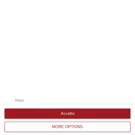
08 Agosto, 15:11
Edizioni provinciali
Catanzaro
Cosenza
Vibo Valentia
Reggio Calabria
Crotone
Rifiuto
Accetto
MORE OPTIONS
Corriere delle Calabria è una testata giornalistica di News&Com S.r.l