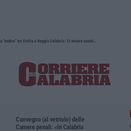
Appalti pubblici gestiti da una struttura “ombra” tra Sicilia e Reggio Calabria: 12 misure cautelari – NOMI
Reggio Cala
Convegno (al vetriolo) delle
Camere penali: «In Calabria