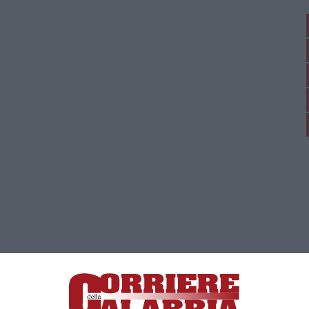
ica di News&Com S.r.l ©2012-
-2026. Tutti i diritti riservati.
ia, Lamezia Terme (CZ)
irettore responsabile Paola Militano |
Privacy