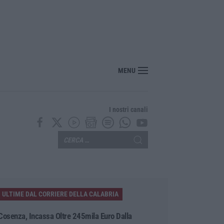
bria, due poliziotti fuori servizio salvano una donna colta da un malore in spi
MENU
I nostri canali
ULTIME DAL CORRIERE DELLA CALABRIA
Cosenza, Incassa Oltre 245mila Euro Dalla