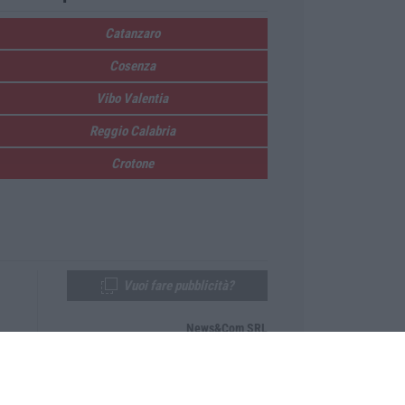
Catanzaro
Cosenza
Vibo Valentia
Reggio Calabria
Crotone
Vuoi fare pubblicità?
News&Com SRL
Telefono:
0968-53665
Email:
newsandcom@gmail.com