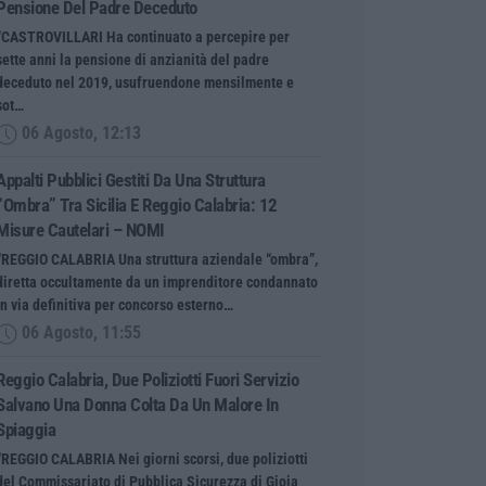
Pensione Del Padre Deceduto
“CASTROVILLARI Ha continuato a percepire per
sette anni la pensione di anzianità del padre
deceduto nel 2019, usufruendone mensilmente e
sot…
06 Agosto, 12:13
Appalti Pubblici Gestiti Da Una Struttura
“ombra” Tra Sicilia E Reggio Calabria: 12
Misure Cautelari – NOMI
“REGGIO CALABRIA Una struttura aziendale “ombra”,
diretta occultamente da un imprenditore condannato
in via definitiva per concorso esterno…
06 Agosto, 11:55
Reggio Calabria, Due Poliziotti Fuori Servizio
Salvano Una Donna Colta Da Un Malore In
Spiaggia
“REGGIO CALABRIA Nei giorni scorsi, due poliziotti
del Commissariato di Pubblica Sicurezza di Gioia