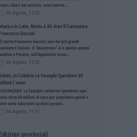
Tauro, liberi dal servizio, sono interve…
06 Agosto, 11:52
Musica In Lutto, Morto A 86 Anni Il Cantautore
Francesco Guccini
“È morto Francesco Guccini, uno dei più grandi
cantautori italiani. Il “Maestrone” si è spento questa
mattina a Pavana, sull’Appennino tosco…
06 Agosto, 11:22
Gelato, In Calabria Le Famiglie Spendono 60
Milioni L’anno
“CATANZARO Le famiglie calabresi spendono ogni
anno circa 60 milioni di euro per acquistare gelati e
oltre sette laboratori su dieci presen…
06 Agosto, 11:21
Edizioni provinciali