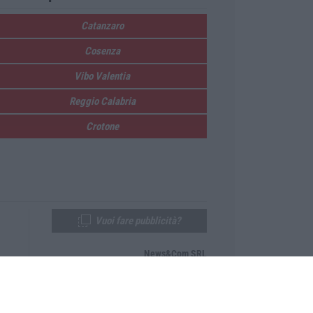
Catanzaro
Cosenza
Vibo Valentia
Reggio Calabria
Crotone
Vuoi fare pubblicità?
News&Com SRL
Telefono:
0968-53665
Email:
newsandcom@gmail.com