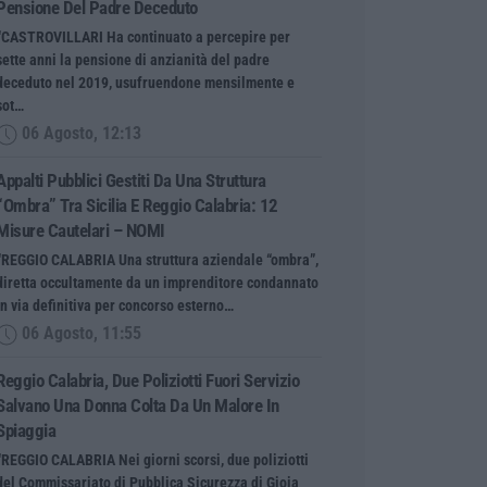
Pensione Del Padre Deceduto
“CASTROVILLARI Ha continuato a percepire per
sette anni la pensione di anzianità del padre
deceduto nel 2019, usufruendone mensilmente e
sot…
06 Agosto, 12:13
Appalti Pubblici Gestiti Da Una Struttura
“ombra” Tra Sicilia E Reggio Calabria: 12
Misure Cautelari – NOMI
“REGGIO CALABRIA Una struttura aziendale “ombra”,
diretta occultamente da un imprenditore condannato
in via definitiva per concorso esterno…
06 Agosto, 11:55
Reggio Calabria, Due Poliziotti Fuori Servizio
Salvano Una Donna Colta Da Un Malore In
Spiaggia
“REGGIO CALABRIA Nei giorni scorsi, due poliziotti
del Commissariato di Pubblica Sicurezza di Gioia