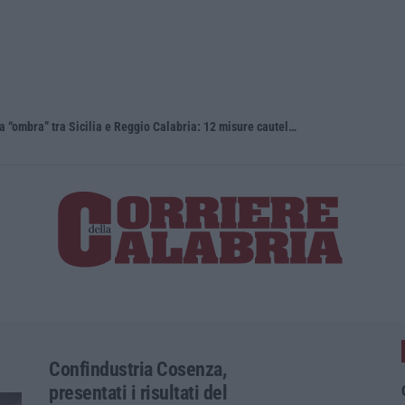
Appalti pubblici gestiti da una struttura “ombra” tra Sicilia e Reggio Calabria: 12 misure cautelari – NOMI
Reggio Cala
Confindustria Cosenza,
presentati i risultati del