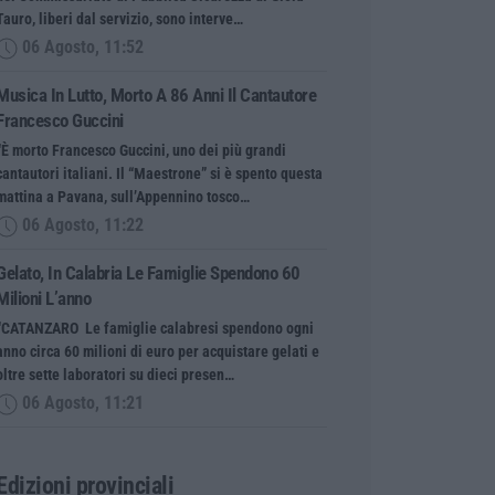
Tauro, liberi dal servizio, sono interve…
06 Agosto, 11:52
Musica In Lutto, Morto A 86 Anni Il Cantautore
Francesco Guccini
“È morto Francesco Guccini, uno dei più grandi
cantautori italiani. Il “Maestrone” si è spento questa
mattina a Pavana, sull’Appennino tosco…
06 Agosto, 11:22
Gelato, In Calabria Le Famiglie Spendono 60
Milioni L’anno
“CATANZARO Le famiglie calabresi spendono ogni
anno circa 60 milioni di euro per acquistare gelati e
oltre sette laboratori su dieci presen…
06 Agosto, 11:21
Edizioni provinciali