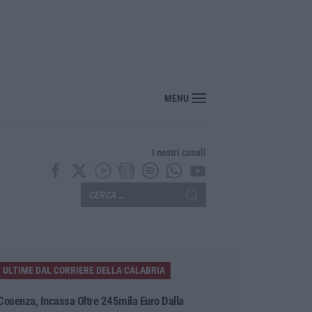
bria, due poliziotti fuori servizio salvano una donna colta da un malore in spi
MENU
I nostri canali
ULTIME DAL CORRIERE DELLA CALABRIA
Cosenza, Incassa Oltre 245mila Euro Dalla