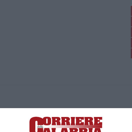
ica di News&Com S.r.l ©2012-
-2026. Tutti i diritti riservati.
ia, Lamezia Terme (CZ)
irettore responsabile Paola Militano |
Privacy