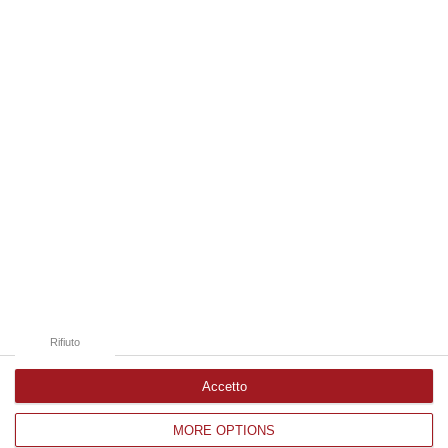
Ricerca medica, premio nazionale per una
dottoranda dell’Università Magna Graecia
A Rosa Scalise il primo riconoscimento dalla
Società Italiana di Patologia Clinica e
Medicina di Laboratorio per il miglior lavoro
scientifico
Pubblicato il: 17/10/25 – 15:02
Rifiuto
Accetto
MORE OPTIONS