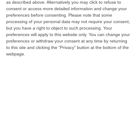
as described above. Alternatively you may click to refuse to
«L’Umg conferma ancora una volta il proprio
consent or access more detailed information and change your
preferences before consenting.
Please note that some
ruolo strategico nel contribuire alla crescita e
processing of your personal data may not require your consent,
al rafforzamento del sistema sanitario
but you have a right to object to such processing. Your
regionale»
preferences will apply to this website only. You can change your
preferences or withdraw your consent at any time by returning
Pubblicato il: 20/04/26 – 11:57
to this site and clicking the "Privacy" button at the bottom of the
webpage.
Ingegneria informatica all’Università