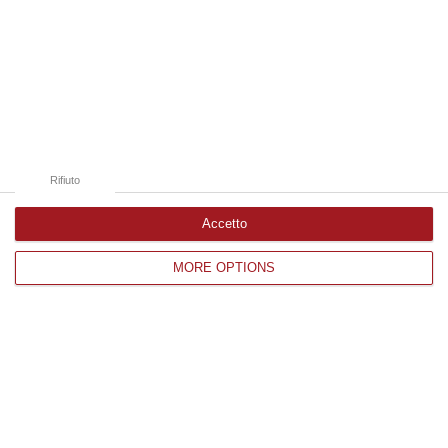
06 Agosto, 18:24
Edizioni provinciali
Catanzaro
Cosenza
Rifiuto
Vibo Valentia
Accetto
Reggio Calabria
MORE OPTIONS
Crotone