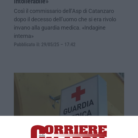
Intollerabile»
Così il commissario dell’Asp di Catanzaro
dopo il decesso dell’uomo che si era rivolo
invano alla guardia medica. «Indagine
interna»
Pubblicato il: 29/05/25 – 17:42
Falerna, va alla Guardia medica e non trova