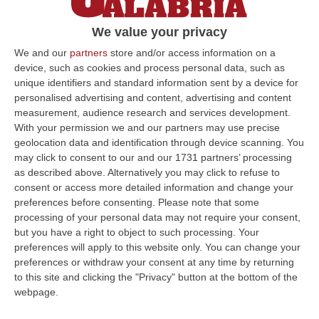
il medico: uomo muore in piazza poco
dopo
We value your privacy
Il sindaco Francesco Stella denuncia
We and our
partners
store and/or access information on a
device, such as cookies and process personal data, such as
l’episodio definendolo di «inaudita gravità»
unique identifiers and standard information sent by a device for
Pubblicato il: 27/05/25 – 14:21
personalised advertising and content, advertising and content
measurement, audience research and services development.
With your permission we and our partners may use precise
geolocation data and identification through device scanning. You
ULTIME DAL CORRIERE DELLA CALABRIA
may click to consent to our and our 1731 partners’ processing
as described above. Alternatively you may click to refuse to
Dai Piani Per Il Rischio Sismico Al Welfare, I Provvedimenti
consent or access more detailed information and change your
Approvati Dalla Giunta Regionale
preferences before consenting.
Please note that some
processing of your personal data may not require your consent,
“CATANZARO La Giunta della Regione Calabria, nella seduta odierna, su
but you have a right to object to such processing. Your
proposta del presidente Roberto Occhiuto, ha approvato il nuovo Protoc…
preferences will apply to this website only. You can change your
06 Agosto, 20:03
preferences or withdraw your consent at any time by returning
to this site and clicking the "Privacy" button at the bottom of the
Reggio Calabria, Bernini In Visita Alla Mediterranea: «Qui La
webpage.
Facoltà Di Medicina? Valuteremo La Domanda»
“REGGIO CALABRIA La ministra dell’Università e della ricerca Anna Maria