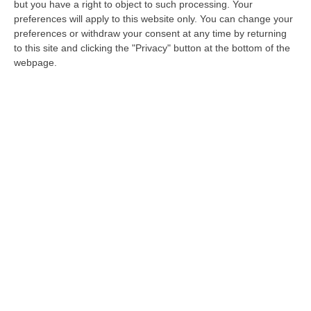
offrono alto livello di protezione»
but you have a right to object to such processing. Your
preferences will apply to this website only. You can change your
Pubblicato il: 04/08/21 – 16:57
preferences or withdraw your consent at any time by returning
to this site and clicking the "Privacy" button at the bottom of the
webpage.
Matrimonio con focolaio Covid a Lamezia,
decine i positivi. Possibile variante Delta
L’esplosione dopo il rito religioso celebrato
nella città della Piana. Ma il numero è
destinato a salire. Sono 73 i casi attivi in città