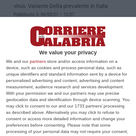
virus. Variante Delta prevalente in Italia
Pubblicato il: 06/08/21 – 12:07
We value your privacy
We and our
partners
store and/or access information on a
device, such as cookies and process personal data, such as
unique identifiers and standard information sent by a device for
personalised advertising and content, advertising and content
measurement, audience research and services development.
With your permission we and our partners may use precise
geolocation data and identification through device scanning. You
Vaccinazione completa contro la variante
may click to consent to our and our 1733 partners’ processing
Delta. Le indicazioni dell’Ema
as described above. Alternatively you may click to refuse to
consent or access more detailed information and change your
L’Agenzia europea del farmaco invita i
preferences before consenting.
Please note that some
cittadini a completare le dosi. «Tutti i vaccini
processing of your personal data may not require your consent,