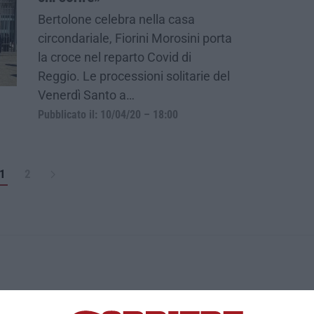
Bertolone celebra nella casa
circondariale, Fiorini Morosini porta
la croce nel reparto Covid di
Reggio. Le processioni solitarie del
Venerdì Santo a…
Pubblicato il: 10/04/20 – 18:00
1
2
ica di News&Com S.r.l ©2012-
-2026. Tutti i diritti riservati.