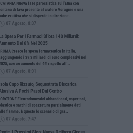
“CATANIA Nuova fase parossistica sull’Etna con
fontana di lava presente al cratere Voragine e una
nube eruttiva che si disperde in direzione…
07 Agosto, 8:07
La Spesa Per I Farmaci Sfiora I 40 Miliardi:
Aumento Del 6% Nel 2025
“ROMA Cresce la spesa farmaceutica in Italia,
raggiungendo i 39,3 miliardi di euro complessivi nel
2025, con un aumento del 6% rispetto all’…
07 Agosto, 8:01
Isola Capo Rizzuto, Sequestrata Discarica
Abusiva A Pochi Passi Dal Centro
“CROTONE Elettrodomestici abbandonati, copertoni,
plastica e sacchi di spazzatura parzialmente dati
alle fiamme. È questo lo scenario di gra…
07 Agosto, 7:47
Ponte, I Prossimi Step: Nuova Delibera Cipess