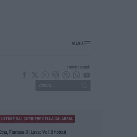
Rizzuto, sequestrata discarica abusiva a pochi passi dal centro
MENU
I nostri canali
ULTIME DAL CORRIERE DELLA CALABRIA
Etna, Fontana Di Lava: Voli Dirottati