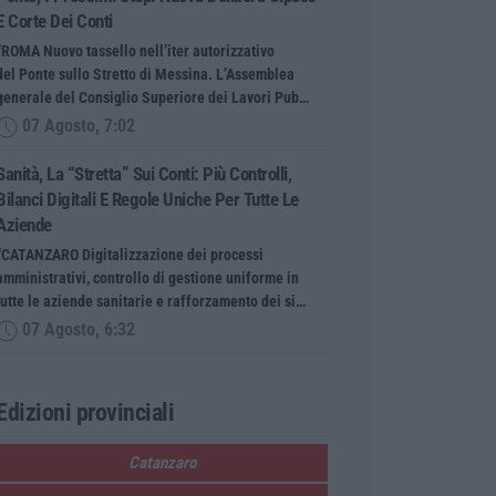
E Corte Dei Conti
“ROMA Nuovo tassello nell’iter autorizzativo
del Ponte sullo Stretto di Messina. L’Assemblea
generale del Consiglio Superiore dei Lavori Pub…
07 Agosto, 7:02
Sanità, La “stretta” Sui Conti: Più Controlli,
Bilanci Digitali E Regole Uniche Per Tutte Le
Aziende
“CATANZARO Digitalizzazione dei processi
amministrativi, controllo di gestione uniforme in
tutte le aziende sanitarie e rafforzamento dei si…
07 Agosto, 6:32
Edizioni provinciali
Catanzaro