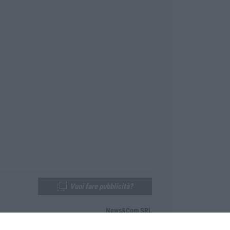
Vuoi fare pubblicità?
News&Com SRL