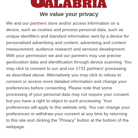
delibera
We value your privacy
“Il Fatto Quotidiano” illustra gli effetti del
ricorso di un automobilista sorpreso a
We and our
partners
store and/or access information on a
device, such as cookies and process personal data, such as
passare con il semaforo rosso da un
unique identifiers and standard information sent by a device for
photored non autorizzato
personalised advertising and content, advertising and content
Pubblicato il: 06/11/24 – 9:42
measurement, audience research and services development.
With your permission we and our partners may use precise
geolocation data and identification through device scanning. You
may click to consent to our and our 1731 partners’ processing
ULTIME DAL CORRIERE DELLA CALABRIA
as described above. Alternatively you may click to refuse to
consent or access more detailed information and change your
Dl Sicurezza-Migranti Approvato Alla Camera: È Legge
preferences before consenting.
Please note that some
processing of your personal data may not require your consent,
“ROMA La Camera ha approvato in via definitiva il decreto legge
but you have a right to object to such processing. Your
sicurezza-migranti con 165 voti a favore e 80 contro. Nel contenuto,
preferences will apply to this website only. You can change your
introdu…
preferences or withdraw your consent at any time by returning
06 Agosto, 7:38
to this site and clicking the "Privacy" button at the bottom of the
webpage.
Dal Carcere La Regia Della Coca Per Roma: Le Direttive Via Chat,
Il Carico A Bagnara E L’imprevisto Dell’incidente