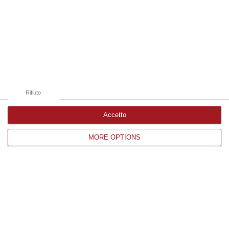
05 Agosto, 21:56
Edizioni provinciali
Catanzaro
Cosenza
Rifiuto
Vibo Valentia
Accetto
Reggio Calabria
MORE OPTIONS
Crotone