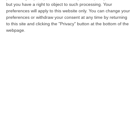
Il progetto del complesso alberghiero, la
but you have a right to object to such processing. Your
grossa ipoteca sul terreno. Le richieste di
preferences will apply to this website only. You can change your
preferences or withdraw your consent at any time by returning
aiuto ai massoni per «un abboccamento con
to this site and clicking the "Privacy" button at the bottom of the
una grossa società di…
webpage.
Pubblicato il: 13/03/22 – 7:17
ULTIME DAL CORRIERE DELLA CALABRIA
Sistema Bibliotecario Vibonese, La Dura Replica Di Soriano E
Romeo: «Il Fallimento È Di Chi Ha Staccato La Spina»
“VIBO VALENTIA «In queste ore si stanno susseguendo dichiarazioni e
prese di posizione sul futuro del Sistema Bibliotecario Vibonese.
Compre…
06 Agosto, 22:18
Laurea In Medicina, Arriva Il Decreto: Aumentano I Posti
“ROMA Aumentano i posti disponibili per l’immatricolazione ai corsi di