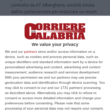
contratto da AT Alberghiera, società creata
dall’ex parlamentare per realizzare un resort
(mai sorto). Con…
Pubblicato il: 26/04/22 – 10:58
We value your privacy
We and our
partners
store and/or access information on a
device, such as cookies and process personal data, such as
unique identifiers and standard information sent by a device for
personalised advertising and content, advertising and content
measurement, audience research and services development.
With your permission we and our partners may use precise
geolocation data and identification through device scanning. You
may click to consent to our and our 1731 partners’ processing
as described above. Alternatively you may click to refuse to
Rinascita Scott, la «vicenda Copanello» e
consent or access more detailed information and change your
il debito da 800mila euro con la Regione
preferences before consenting.
Please note that some
processing of your personal data may not require your consent,