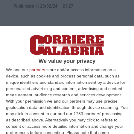
Pubblicato il: 20/02/24 – 21:27
We value your privacy
We and our
partners
store and/or access information on a
device, such as cookies and process personal data, such as
unique identifiers and standard information sent by a device for
personalised advertising and content, advertising and content
‘Ndrangheta ed estorsioni a Catanzaro
measurement, audience research and services development.
Lido: il coraggio dell’imprenditore finito
With your permission we and our partners may use precise
geolocation data and identification through device scanning. You
nel mirino del clan
may click to consent to our and our 1733 partners’ processing
Dopo le prime richieste “anomale” si reca in
as described above. Alternatively you may click to refuse to
consent or access more detailed information and change your
Questura a Crotone. Gli agenti della Squadra
preferences before consenting.
Please note that some