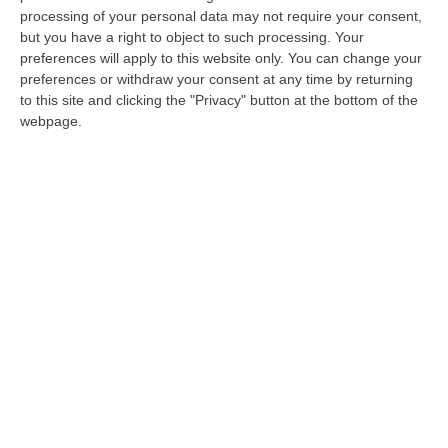
mobile, monitoreranno l’incontro con gli
processing of your personal data may not require your consent,
aguzzini
but you have a right to object to such processing. Your
preferences will apply to this website only. You can change your
Pubblicato il: 31/01/24 – 17:01
preferences or withdraw your consent at any time by returning
to this site and clicking the "Privacy" button at the bottom of the
webpage.
Incidente a Cetraro, morto il 33enne
coinvolto nel frontale
L’uomo era stato trasferito in gravissime
condizioni all'”Annunziata” di Cosenza