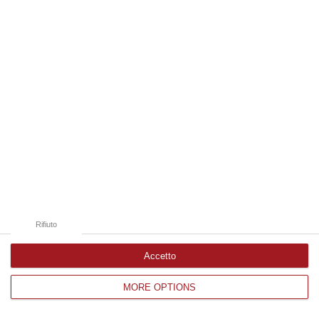
Edizioni provinciali
Catanzaro
Cosenza
Vibo Valentia
Reggio Calabria
Crotone
Rifiuto
Accetto
MORE OPTIONS
Corriere delle Calabria è una testata giornalistica di News&Com S.r.l
©2012-
-2026. Tutti i diritti riservati.