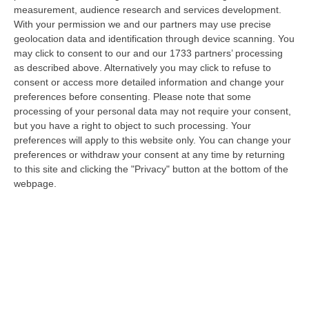
08 Agosto, 9:00
measurement, audience research and services development.
With your permission we and our partners may use precise
Gioia Tauro, Blitz Ad Alto Impatto Alla Ciambra: 24 Perquisizioni E
geolocation data and identification through device scanning. You
275 Persone Identificate – VIDEO
may click to consent to our and our 1733 partners’ processing
as described above. Alternatively you may click to refuse to
“Maxi servizio congiunto di controllo del territorio nel quartiere Ciambra
consent or access more detailed information and change your
di Gioia Tauro, area indicata come ad alta densità criminale. L’o…
preferences before consenting.
Please note that some
08 Agosto, 8:49
processing of your personal data may not require your consent,
but you have a right to object to such processing. Your
Regione Calabria, Buono Pasto A 8 Euro E Welfare Per I Pendolari:
preferences will apply to this website only. You can change your
Il CSA-Cisal Promuove Il Nuovo Contratto Integrativo
preferences or withdraw your consent at any time by returning
“Il CSA-Cisal esprime apprezzamento per la sottoscrizione del Contratto
to this site and clicking the "Privacy" button at the bottom of the
collettivo integrativo 2026 del personale del comparto della Regione…
webpage.
08 Agosto, 8:38
Esodo Estivo, Sabato Da Bollino Nero: Traffico Intenso Verso La
Calabria
“È la giornata più difficile del secondo grande weekend dell’esodo estivo.
Sabato 8 agosto è da bollino nero sulle strade italiane, con il p…
08 Agosto, 7:45