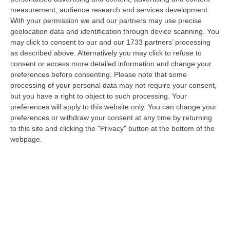
Azione e Stati uniti d’…
measurement, audience research and services development.
With your permission we and our partners may use precise
Pubblicato il: 10/06/24 – 2:35
geolocation data and identification through device scanning. You
may click to consent to our and our 1733 partners’ processing
as described above. Alternatively you may click to refuse to
consent or access more detailed information and change your
preferences before consenting.
Please note that some
processing of your personal data may not require your consent,
but you have a right to object to such processing. Your
preferences will apply to this website only. You can change your
preferences or withdraw your consent at any time by returning
to this site and clicking the "Privacy" button at the bottom of the
webpage.
Europee, destre avanti in Austria,
Germania e Francia
Le stime danno le percentuali previste per
ciascun partito in ognuno dei paesi e quelle