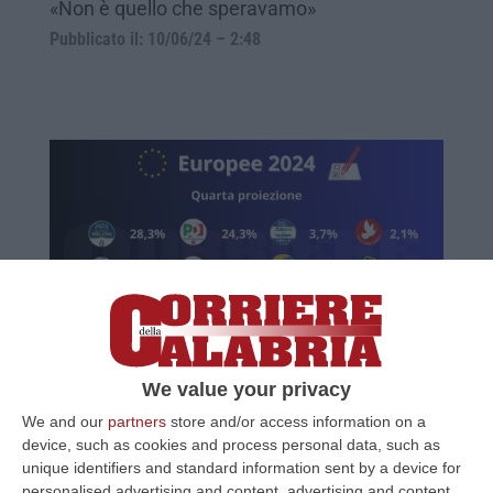
«Non è quello che speravamo»
Pubblicato il: 10/06/24 – 2:48
Europee, quarta proiezione: FdI in testa
con il 28,3% davanti a Pd e M5S – I DATI
We value your privacy
We and our
partners
store and/or access information on a
I numeri diffusi da SWG per La7 danno il
device, such as cookies and process personal data, such as
Partito democratico al 24,3% mentre Forza
unique identifiers and standard information sent by a device for
Italia si conferma davanti alla Lega. Male
personalised advertising and content, advertising and content