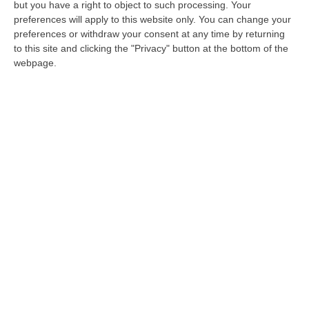
e invita alla collaborazione per rafforzare le
but you have a right to object to such processing. Your
misur…
preferences will apply to this website only. You can change your
preferences or withdraw your consent at any time by returning
Pubblicato il: 16/08/25 – 10:42
to this site and clicking the "Privacy" button at the bottom of the
webpage.
Febbre da West Nile, due ricoveri
a Catanzaro: avviata indagine
epidemiologica
Si tratta di una donna di 89 anni e di un uomo