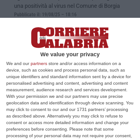
una positività al virus nel Comune di Borgia
Pubblicato il: 19/08/25 – 18:16
We value your privacy
We and our
partners
store and/or access information on a
device, such as cookies and process personal data, such as
unique identifiers and standard information sent by a device for
personalised advertising and content, advertising and content
measurement, audience research and services development.
With your permission we and our partners may use precise
geolocation data and identification through device scanning. You
West Nile, Rizzo (Asp Cosenza): «Contagi
may click to consent to our and our 1731 partners’ processing
sotto controllo, ma l’attenzione resta alta»
as described above. Alternatively you may click to refuse to
consent or access more detailed information and change your
Il direttore sanitario dell’Asp fa il punto sulla
preferences before consenting.
Please note that some
diffusione del virus nella provincia cosentina
processing of your personal data may not require your consent,