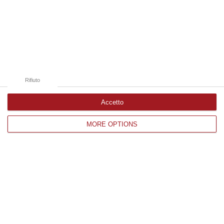
Rifiuto
Accetto
MORE OPTIONS
Rende, probabile caso di virus West Nile a
Isolette: il comunicato
Il sindaco Sandro Principe: «Nei giorni scorsi
Asp Cosenza ha segnalato possibile infetto,
predisposta disinfestazione straordinaria»
Pubblicato il: 26/07/25 – 15:51