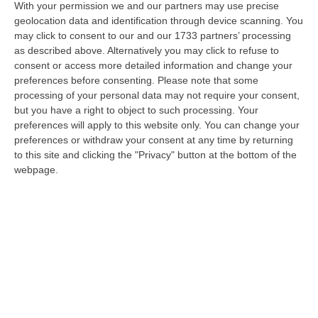
dalla Fallara poche ore prima di ingerire
With your permission we and our partners may use precise
l’acido muriatico, durante la quale ha chiesto
geolocation data and identification through device scanning. You
may click to consent to our and our 1733 partners’ processing
scusa all’ex sindaco Scopelliti che l’aveva
as described above. Alternatively you may click to refuse to
appena scaricata addossandole, di fatto,
consent or access more detailed information and change your
preferences before consenting.
Please note that some
tutta la responsabilità della gestione “allegra”
processing of your personal data may not require your consent,
delle casse comunali.
but you have a right to object to such processing. Your
preferences will apply to this website only. You can change your
Finita la conferenza stampa, la Fallara trova
preferences or withdraw your consent at any time by returning
forzata la sua auto da cui mancano alcuni
to this site and clicking the "Privacy" button at the bottom of the
documenti e un cellulare. Cosa contenevano
webpage.
quei documenti e quali segreti nascondeva
quel cellulare?
Su questo, ancora, non si hanno notizie, ma
sembra alquanto strana la coincidenza che,
proprio quella sera, qualcuno abbia aperto
una macchina parcheggiata nel centro