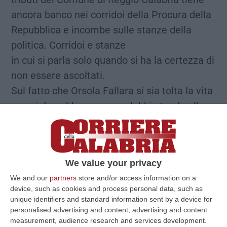
ancora banco nei corridoi della Procura della
Repubblica e incombe sulle stanze della
politica. Corridoi e stanze
in cui si parla solo quando si ha la certezza di
non essere ascoltati.
Sul fatto che Orsola Fallara si sia tolta la vita
non ci dovrebbero essere dubbi stando alla
richiesta di archiviazione avanzata al gip dai
magistrati titolari dell’inchiesta sulla sua
morte. Ma che la dirigente possa essere
We value your privacy
stata indotta, anche indirettamente, al
We and our
partners
store and/or access information on a
suicidio è un altro discorso.
device, such as cookies and process personal data, such as
Resta un alone di mistero dai contorni torbidi.
unique identifiers and standard information sent by a device for
personalised advertising and content, advertising and content
A partire dalla conferenza stampa, tenuta
measurement, audience research and services development.