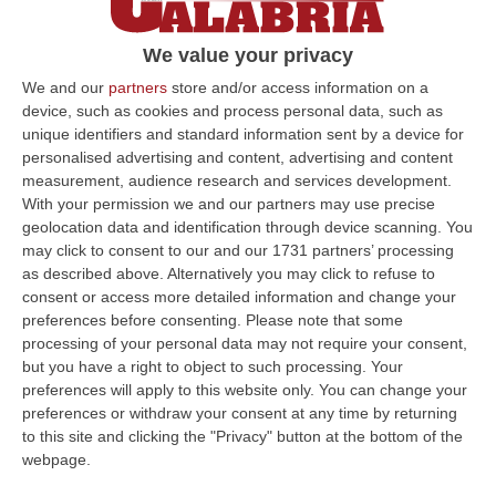
protocollo, pronto da almeno tre anni,
sembra disperso.
We value your privacy
Non è un particolare da poco, perché la
We and our
partners
store and/or access information on a
vecchia intesa continua in realtà a vivere in
device, such as cookies and process personal data, such as
un inedito regime di prorogatio, con un
unique identifiers and standard information sent by a device for
personalised advertising and content, advertising and content
aggravio delle spese di più di 10 milioni di
measurement, audience research and services development.
euro per le casse della sanità regionale.
With your permission we and our partners may use precise
geolocation data and identification through device scanning. You
may click to consent to our and our 1731 partners’ processing
as described above. Alternatively you may click to refuse to
consent or access more detailed information and change your
preferences before consenting.
Please note that some
LA “CONVENZIONE FANTASMA”
processing of your personal data may not require your consent,
Il nuovo protocollo era stato elaborato, ironia
but you have a right to object to such processing. Your
preferences will apply to this website only. You can change your
della sorta, dall’allora sub-commissario
preferences or withdraw your consent at any time by returning
Luciano Pezzi, dal suo omologo (poi
to this site and clicking the "Privacy" button at the bottom of the
webpage.
dimissionario) Luigi D’Elia e dal dirigente del