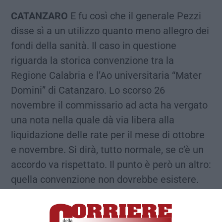
CATANZARO
E fu così che il generale Pezzi
disse sì a un utilizzo quanto meno allegro dei
fondi della sanità. Il caso in questione
riguarda la storica convenzione tra la
Regione Calabria e l’Ao universitaria “Mater
Domini” di Catanzaro. Lo scorso 26
novembre il commissario ad acta ha vergato
una nota nella quale dà via libera alla
liquidazione delle rate per il mese di ottobre
e novembre. Si dirà, tutto normale, se c’è un
accordo va rispettato. Il punto è però un altro:
quella convenzione non dovrebbe esistere.
Eppure c’è, nonostante sia scaduta dal
lontano 2008. Al tempo stesso il nuovo