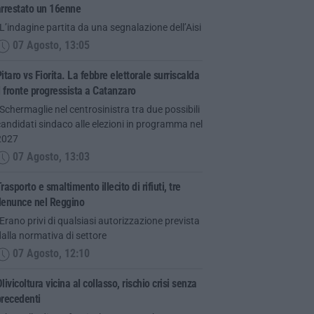
arrestato un 16enne
L’indagine partita da una segnalazione dell’Aisi
07 Agosto, 13:05
itaro vs Fiorita. La febbre elettorale surriscalda
l fronte progressista a Catanzaro
Schermaglie nel centrosinistra tra due possibili
andidati sindaco alle elezioni in programma nel
2027
07 Agosto, 13:03
rasporto e smaltimento illecito di rifiuti, tre
denunce nel Reggino
Erano privi di qualsiasi autorizzazione prevista
alla normativa di settore
07 Agosto, 12:10
livicoltura vicina al collasso, rischio crisi senza
precedenti