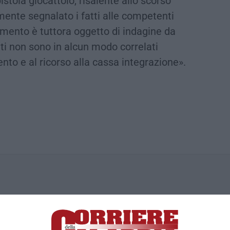
tola giocattolo, risalente allo scorso
mente segnalato i fatti alle competenti
imento è tuttora oggetto di indagine da
fatti non sono in alcun modo correlati
ento e al ricorso alla cassa integrazione».
ica di News&Com S.r.l ©2012-
-2026. Tutti i diritti riservati.
ia, Lamezia Terme (CZ)
irettore responsabile Paola Militano |
Privacy