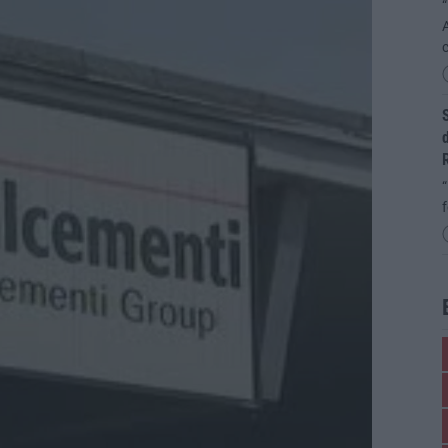
“
S
d
“
f