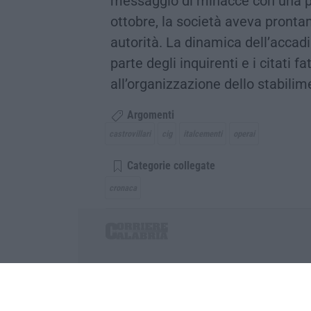
messaggio di minacce con una pis
ottobre, la società aveva pronta
autorità. La dinamica dell’accad
parte degli inquirenti e i citati 
all’organizzazione dello stabilim
Argomenti
castrovillari
cig
italcementi
operai
Categorie collegate
cronaca
Corriere delle Calabria è una testata giornalist
P.IVA. 03199620794, Via del mare 6/G, S.Eufem
Iscrizione tribunale di Lamezia Terme 5/2011 - D