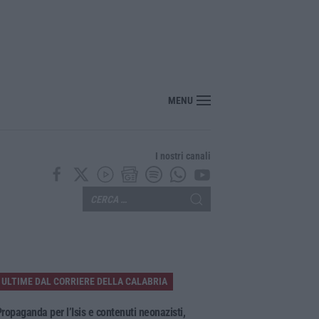
 smaltimento illecito di rifiuti, tre denunce nel Reggino
MENU
I nostri canali
ULTIME DAL CORRIERE DELLA CALABRIA
ropaganda per l’Isis e contenuti neonazisti,