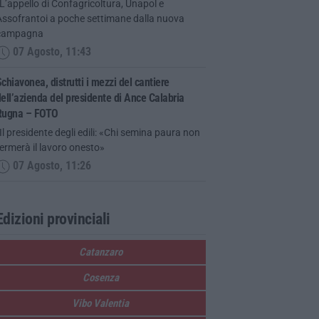
L’appello di Confagricoltura, Unapol e
Assofrantoi a poche settimane dalla nuova
campagna
07 Agosto, 11:43
chiavonea, distrutti i mezzi del cantiere
ell’azienda del presidente di Ance Calabria
Rugna – FOTO
Il presidente degli edili: «Chi semina paura non
ermerà il lavoro onesto»
07 Agosto, 11:26
Edizioni provinciali
Catanzaro
Cosenza
Vibo Valentia