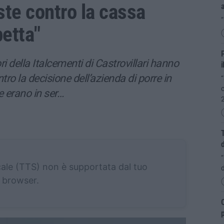
ste contro la cassa
“
petta"
P
della Italcementi di Castrovillari hanno
i
tro la decisione dell’azienda di porre in
“
c
e erano in ser…
T
“
cale (TTS) non è supportata dal tuo
d
browser.
O