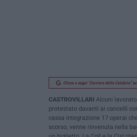
Clicca e segui “Corriere della Calabria” 
CASTROVILLARI
Alcuni lavorato
protestato davanti ai cancelli con
cassa integrazione 17 operai che
scorso, venne rinvenuta nella ba
un biglietto. La Cgil e la Cisl ri