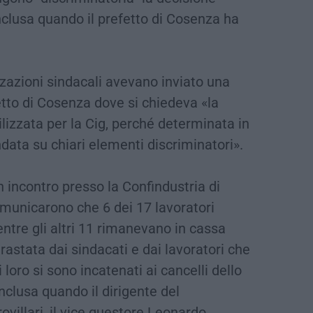
onclusa quando il prefetto di Cosenza ha
zazioni sindacali avevano inviato una
fetto di Cosenza dove si chiedeva «la
ilizzata per la Cig, perché determinata in
data su chiari elementi discriminatori».
 incontro presso la Confindustria di
comunicarono che 6 dei 17 lavoratori
tre gli altri 11 rimanevano in cassa
astata dai sindacati e dai lavoratori che
loro si sono incatenati ai cancelli dello
nclusa quando il dirigente del
ovillari, il vice questore Leonardo