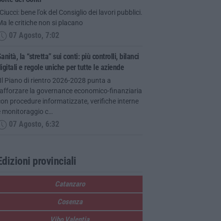
Ciucci: bene l’ok del Consiglio dei lavori pubblici.
a le critiche non si placano
07 Agosto, 7:02
anità, la “stretta” sui conti: più controlli, bilanci
igitali e regole uniche per tutte le aziende
Il Piano di rientro 2026-2028 punta a
rafforzare la governance economico-finanziaria
on procedure informatizzate, verifiche interne
e monitoraggio c…
07 Agosto, 6:32
Edizioni provinciali
Catanzaro
Cosenza
Vibo Valentia