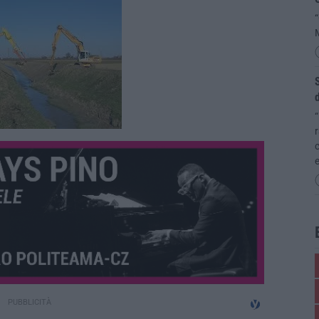
“
M
S
d
“
c