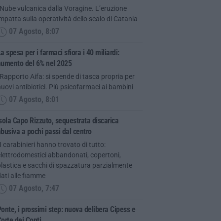
Nube vulcanica dalla Voragine. L’eruzione
mpatta sulla operatività dello scalo di Catania
07 Agosto, 8:07
a spesa per i farmaci sfiora i 40 miliardi:
aumento del 6% nel 2025
Rapporto Aifa: si spende di tasca propria per
uovi antibiotici. Più psicofarmaci ai bambini
07 Agosto, 8:01
sola Capo Rizzuto, sequestrata discarica
busiva a pochi passi dal centro
I carabinieri hanno trovato di tutto:
lettrodomestici abbandonati, copertoni,
lastica e sacchi di spazzatura parzialmente
ati alle fiamme
07 Agosto, 7:47
onte, i prossimi step: nuova delibera Cipess e
orte dei Conti