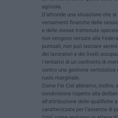
agricola.
D’altronde una situazione che si 
versamenti finanche delle cession
e delle stesse trattenute operate
non vengono versate alle Federaz
puntuali, non può lasciare seren
dei lavoratori e dei livelli occupa
I tentativi di un confronto di me
contro una gestione verticistica
ruolo marginale.
Come Fai Cisl abbiamo, inoltre,
condivisione rispetto alla delibe
all’attribuzione delle qualifiche
caratterizzata per l’assenza di pa
Così’ come restiamo in attesa di 