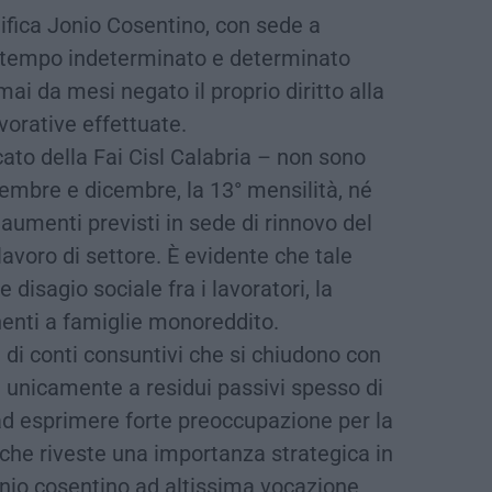
nifica Jonio Cosentino, con sede a
a tempo indeterminato e determinato
mai da mesi negato il proprio diritto alla
vorative effettuate.
cato della Fai Cisl Calabria – non sono
vembre e dicembre, la 13° mensilità, né
aumenti previsti in sede di rinnovo del
lavoro di settore. È evidente che tale
disagio sociale fra i lavoratori, la
nenti a famiglie monoreddito.
 di conti consuntivi che si chiudono con
 unicamente a residui passivi spesso di
o ad esprimere forte preoccupazione per la
 che riveste una importanza strategica in
ionio cosentino ad altissima vocazione