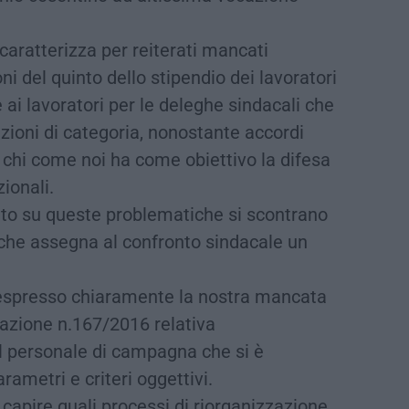
caratterizza per reiterati mancati
i del quinto dello stipendio dei lavoratori
 ai lavoratori per le deleghe sindacali che
ioni di categoria, nonostante accordi
i chi come noi ha come obiettivo la difesa
zionali.
rito su queste problematiche si scontrano
 che assegna al confronto sindacale un
 espresso chiaramente la nostra mancata
razione n.167/2016 relativa
 al personale di campagna che si è
rametri e criteri oggettivi.
capire quali processi di riorganizzazione