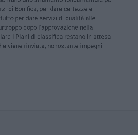
orzi di Bonifica, per dare certezze e
tutto per dare servizi di qualità alle
Purtroppo dopo l’approvazione nella
e i Piani di classifica restano in attesa
che viene rinviata, nonostante impegni