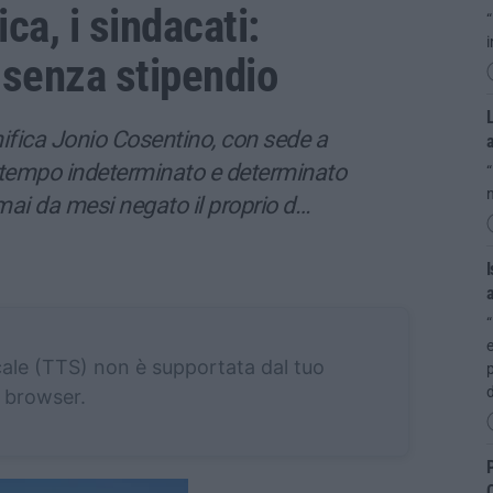
ca, i sindacati:
“
i
 senza stipendio
L
nifica Jonio Cosentino, con sede a
a tempo indeterminato e determinato
“
n
rmai da mesi negato il proprio d…
I
a
“
e
cale (TTS) non è supportata dal tuo
p
d
browser.
P
C