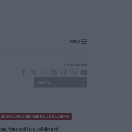
Rizzuto, sequestrata discarica abusiva a pochi passi dal centro
MENU
I nostri canali
ULTIME DAL CORRIERE DELLA CALABRIA
tna, fontana di lava: voli dirottati