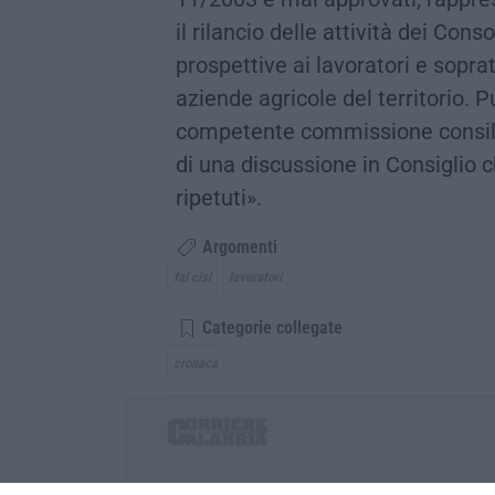
il rilancio delle attività dei Cons
prospettive ai lavoratori e soprat
aziende agricole del territorio. 
competente commissione consiliar
di una discussione in Consiglio 
ripetuti».
Argomenti
fai cisl
lavoratori
Categorie collegate
cronaca