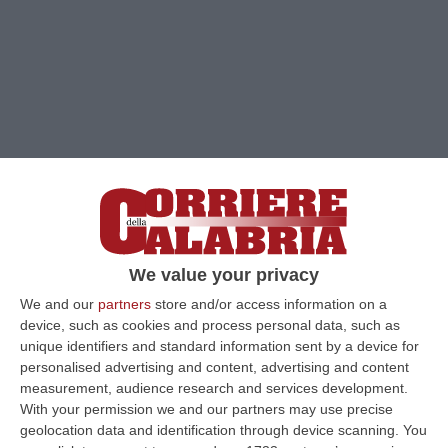
We value your privacy
We and our
partners
store and/or access information on a
Clicca e segui “Corriere della Calabria” su Google News
device, such as cookies and process personal data, such as
unique identifiers and standard information sent by a device for
COSENZA
Giuseppe Giudiceandrea non
personalised advertising and content, advertising and content
measurement, audience research and services development.
arretra. Anzi, rilancia con una lettera inviata
With your permission we and our partners may use precise
al presidente della commissione Sanità del
geolocation data and identification through device scanning. You