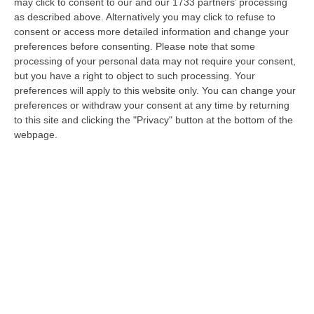
may click to consent to our and our 1733 partners’ processing
consiglio regionale. Oggetto: l’avvio «di
as described above. Alternatively you may click to refuse to
un’indagine conoscitiva sull’operato dell’Asp
consent or access more detailed information and change your
di Cosenza e del suo direttore». In attesa di
preferences before consenting.
Please note that some
processing of your personal data may not require your consent,
capire quando il manager verrà audito in
but you have a right to object to such processing. Your
commissione di Vigilanza, il capogruppo dei
preferences will apply to this website only. You can change your
preferences or withdraw your consent at any time by returning
Democratici Progressisti preme per avviare
to this site and clicking the "Privacy" button at the bottom of the
una verifica parallela sul lavoro portato
webpage.
avanti nella più grande Azienda sanitaria
calabrese.
Secondo Giudiceandrea, la commissione
Sanità dovrebbe richiedere «chiarimenti
ovvero esibizione documenti relativi alla
presunta situazione di incompatibilità, o al
suo contrario, del dottore Raffaele Mauro a
ricoprire l’incarico di direttore generale