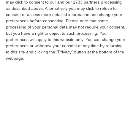
may click to consent to our and our 1733 partners’ processing
grembiuli del Goi. L’ex Gran Maestro ha
as described above. Alternatively you may click to refuse to
raccontato la sua verità già vent’anni fa ai
consent or access more detailed information and change your
magistrati, e più di recente ai parlamentari
preferences before consenting.
Please note that some
processing of your personal data may not require your consent,
della commissione antimafia della
but you have a right to object to such processing. Your
legislatura appena conclusa. E Bisi non ha
preferences will apply to this website only. You can change your
preferences or withdraw your consent at any time by returning
apprezzato. Per nulla.
STRATEGIA DEL
to this site and clicking the "Privacy" button at the bottom of the
FANGO
Nel commentare la devastante
webpage.
relazione della commissione – che contro la
massoneria ha puntato il dito, spiegando
come il segreto che ne è l’architrave sia la
base delle commistioni criminali – Bisi ha
dedicato a Di Bernardo un passaggio al
vetriolo. «Il suo ricordo a scoppio ritardato
lascia basiti», scriveva l’attuale vertice del
Goi in una nota diffusa qualche mese fa, in