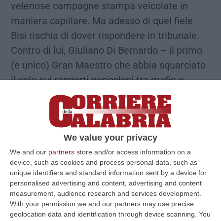
velenose campagne stampa veicolate in
maniera capillare. Ma adesso di quel fiele
Bisi rischia di dover rispondere in tribunale.
Contro di lui, Giuliano Di Bernardo – il primo
(e unico) Gran Maestro che abbia squarciato
il velo sui rapporti pericolosi tra mafie e
obbedienze in Italia – ha presentato querela
per diffamazione.
COLPEVOLE DI VERITÀ
Massimo vertice del Goi ben prima di Bisi, Di
We value your privacy
Bernardo è andato via sbattendo la porta
quando, da capo della più numerosa
We and our
partners
store and/or access information on a
device, such as cookies and process personal data, such as
obbedienza italiana, ha scoperto la – per sua
unique identifiers and standard information sent by a device for
stessa ammissione – incontrollata e
personalised advertising and content, advertising and content
measurement, audience research and services development.
incontrollabile presenza di ‘ndranghetisti e
With your permission we and our partners may use precise
mafiosi (anche di rango) affratellati sotto i
geolocation data and identification through device scanning. You