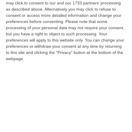
may click to consent to our and our 1733 partners’ processing
sindaci. Vanno bene le regole che bisogna
as described above. Alternatively you may click to refuse to
rispettare, vanno bene le manifestazioni di
consent or access more detailed information and change your
preferences before consenting.
Please note that some
solidarietaà dai nostri balconi, un buon
processing of your personal data may not require your consent,
segnale per il dopo quando usciremo dalle
but you have a right to object to such processing. Your
preferences will apply to this website only. You can change your
nostre case e mi auguro riempiremo le
preferences or withdraw your consent at any time by returning
piazze, forti dell’insegnamento di questi
to this site and clicking the "Privacy" button at the bottom of the
webpage.
giorni difficili. Ma ora mi sento di dire che
dobbiamo pensare anche a quei familiari che
stanno vivendo il lutto in modo
drammaticamente inedito. Quando non si
può stringere la mano per l’ultima volta al
proprio congiunto, si capisce che niente
tornerà come prima e termini come
solidarietà, rispetto, amore per l’altro
dovranno essere la base della Ricostruzione.