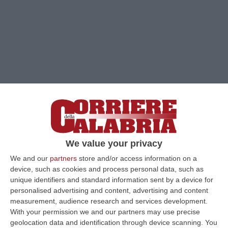
Clicca e segui “Corriere della Calabria” su Google News
Stanotte si è registrato in Calabria un
We value your privacy
importante sciame sismico. La gente
We and our
partners
store and/or access information on a
giustamente è scappata dalle case con o
device, such as cookies and process personal data, such as
senza mascherina. Una situazione caotica
unique identifiers and standard information sent by a device for
personalised advertising and content, advertising and content
senza un minimo di indicazioni da chi invece
measurement, audience research and services development.
dovrebbe essere già presente nei territori. Di
With your permission we and our partners may use precise
geolocation data and identification through device scanning. You
nuovo tutta la responsabilitaà sulle spalle dei