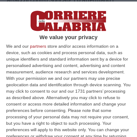
attacchi contro Sorical». Lo affermano i
commissari liquidatori della Sorical, Luigi
Incarnato e Baldassare Quartararo, in una
comunicazione invita alle segreterie regionali
di Filctem Cgil, Uiltec Uil in replica a una nota
We value your privacy
stampa e alla Femca Cisl in quanto unica
We and our
partners
store and/or access information on a
device, such as cookies and process personal data, such as
sigla rappresentata dalla Rsu di Sorical. Nella
unique identifiers and standard information sent by a device for
informativa i liquidatori elencano tutte le
personalised advertising and content, advertising and content
measurement, audience research and services development.
misure varate negli ultimi mesi al fine di
With your permission we and our partners may use precise
contrastare e ridurre i rischi di contagio e
geolocation data and identification through device scanning. You
diffusione del Virus, e dunque a tutelare la
may click to consent to our and our 1731 partners’ processing
as described above. Alternatively you may click to refuse to
salute e sicurezza dei propri lavoratori,
consent or access more detailed information and change your
ovvero: 24.02.2020 – Linee Guida nuovo
preferences before consenting.
Please note that some
processing of your personal data may not require your consent,
Coronavirus; 24.02.2020 – Spostamento
but you have a right to object to such processing. Your
Personale per Riunioni; 25.02.2020 –
preferences will apply to this website only. You can change your
preferences or withdraw your consent at any time by returning