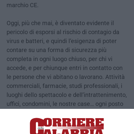
marchio CE.
Oggi, più che mai, è diventato evidente il
pericolo di esporsi al rischio di contagio da
virus e batteri, e quindi l’esigenza di poter
contare su una forma di sicurezza più
completa in ogni luogo chiuso, per chi vi
accede, e per chiunque entri in contatto con
le persone che vi abitano o lavorano. Attività
commerciali, farmacie, studi professionali, i
luoghi dello spettacolo e dell’intrattenimento,
uffici, condomini, le nostre case… ogni posto
deve tornare ad essere sicuro. Stargate è il
dispositivo di nebulizzazione, sanificante e
igienizzante, di estrema versatilità e