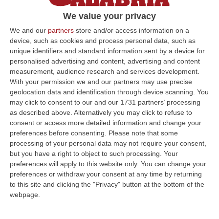
precisione, nato in risposta a questa
We value your privacy
esigenza. Un impianto per l’abbattimento di
We and our
partners
store and/or access information on a
agenti patogeni, studiato per adattarsi
device, such as cookies and process personal data, such as
unique identifiers and standard information sent by a device for
facilmente ad ogni luogo chiuso in modo
personalised advertising and content, advertising and content
discreto ed estremamente efficace. La sua
measurement, audience research and services development.
ideazione è stata avviata in Calabria dopo
With your permission we and our partners may use precise
geolocation data and identification through device scanning. You
approfonditi studi e ricerche, e dove (a
may click to consent to our and our 1731 partners’ processing
Catanzaro) è nata la start-up che lo produce
as described above. Alternatively you may click to refuse to
consent or access more detailed information and change your
(Kleimas –
www.kleimas.it
) in cui sono
preferences before consenting.
Please note that some
impegnate volenterose e creative forze
processing of your personal data may not require your consent,
but you have a right to object to such processing. Your
giovanili (donne in maggioranza).
preferences will apply to this website only. You can change your
preferences or withdraw your consent at any time by returning
to this site and clicking the "Privacy" button at the bottom of the
webpage.