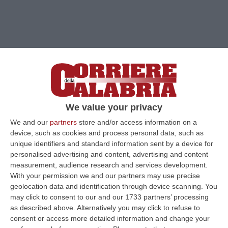
We value your privacy
We and our
partners
store and/or access information on a
Clicca e segui “Corriere della Calabria” su Google News
device, such as cookies and process personal data, such as
unique identifiers and standard information sent by a device for
personalised advertising and content, advertising and content
«Spiace che, a distanza di anni, ci si trovi
measurement, audience research and services development.
ancora a fare i conti con il problema della
With your permission we and our partners may use precise
geolocation data and identification through device scanning. You
mancanza di loculi nel cimitero di Rende – si
may click to consent to our and our 1733 partners’ processing
legge in una nota del partito socialista di
as described above. Alternatively you may click to refuse to
consent or access more detailed information and change your
Rende. Perché il problema, al di là di ogni