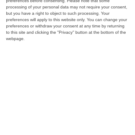
preferences before consenting.
Please note that some
apparenza, è rimasto a suo tempo irrisolto. È
processing of your personal data may not require your consent,
inaccettabile che, ancora oggi, ci siano bare
but you have a right to object to such processing. Your
preferences will apply to this website only. You can change your
accatastate, all’incirca cento, all’interno di
preferences or withdraw your consent at any time by returning
alcuni locali di pertinenza del cimitero
to this site and clicking the "Privacy" button at the bottom of the
webpage.
comunale senza aver ricevuto una giusta e
doverosa sepoltura. Per non parlare di alcune
edicole funerarie costruite qualche anno fa e
che, al momento, per come è emerso da una
recente inchiesta giornalistica, sono
interdette ai cittadini per motivi igienici;
sarebbe oltremodo grave, infatti, se tali
edicole, già costruite in ritardo, fossero
addirittura realizzate in maniera difforme a
quanto previsto.
Bisogna comprendere, al di là di qualsivoglia