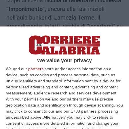
colpo di scena
rischia di rallentare l’inchiesta
“Imponimento”,
ancora alle fasi iniziali
nell’aula bunker di Lamezia Terme. Il
procedimento, infatti, rischia di “incartarsi” su
uno degli elementi più importanti dell’intero
impianto accusatorio ovvero l’utilizzo delle
intercettazioni telefoniche captate dagli
inquirenti. Un tema di strettissima attualità
We value your privacy
ed esploso già con il “caso Palamara”, solo
We and our
partners
store and/or access information on a
device, such as cookies and process personal data, such as
per fare un esempio.
unique identifiers and standard information sent by a device for
personalised advertising and content, advertising and content
measurement, audience research and services development.
Inutilizzabilità delle intercettazioni
With your permission we and our partners may use precise
geolocation data and identification through device scanning. You
may click to consent to our and our 1733 partners’ processing
Questa mattina il collegio difensivo, e in
as described above. Alternatively you may click to refuse to
particolare gli avvocati Luca Cianferoni e
consent or access more detailed information and change your