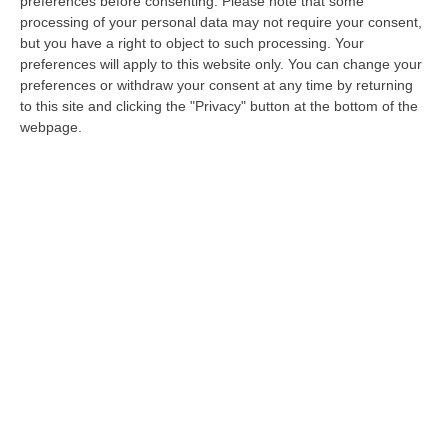
preferences before consenting.
Please note that some
Sergio Rotundo, hanno sollevato durante
processing of your personal data may not require your consent,
l’udienza in aula bunker
l’eccezione di
but you have a right to object to such processing. Your
preferences will apply to this website only. You can change your
“inutilizzabilità” del sistema trojan utilizzato
preferences or withdraw your consent at any time by returning
e inserito nei telefonini degli indagati.
to this site and clicking the "Privacy" button at the bottom of the
Secondo la tesi delle difese, i dati sarebbero
webpage.
stati trasferiti su dei server che, anziché
essere gestiti direttamente dall’ufficio di
Procura, sarebbero stati concessi in appalto
ad una società esterna, già coinvolta nei
procedimenti di Perugia e Firenze per il caso
Palamara. «La Procura – spiega l’avvocato
Rotundo – si sarebbe rivolta a questa società
per la gestione dei dati mentre
nel decreto
non sarebbe stato autorizzato l’utilizzo di
impianti diversi da quelli in uso alla procura».