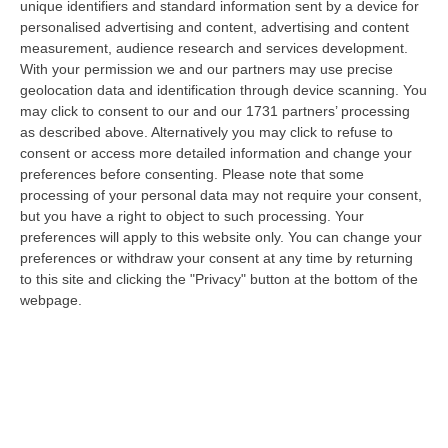
L’agguato e l’omicidio fallito
unique identifiers and standard information sent by a device for
personalised advertising and content, advertising and content
measurement, audience research and services development.
Nel corso dell’odierna udienza svolta al
With your permission we and our partners may use precise
geolocation data and identification through device scanning. You
Tribunale di Cosenza è stato conferito
may click to consent to our and our 1731 partners’ processing
l’incarico di trascrizione delle intercettazioni
as described above. Alternatively you may click to refuse to
consent or access more detailed information and change your
al perito e successivamente sono stati
preferences before consenting.
Please note that some
ascoltati, in qualità di testimoni, gli uomini
processing of your personal data may not require your consent,
but you have a right to object to such processing. Your
della Polizia di Cosenza incaricati delle
preferences will apply to this website only. You can change your
indagini all’epoca dei fatti. E’ toccato all’ex
preferences or withdraw your consent at any time by returning
commissario della squadra mobile di
to this site and clicking the "Privacy" button at the bottom of the
webpage.
Cosenza, Gianfranco Gentile, tornare indietro
con la memoria.
L’agguato si consumò nei
pressi della Villa Nuova a Cosenza
: due
soggetti si avvicinarono a De Rose e fecero
fuoco, ferendolo. «Giunti sul posto – racconta