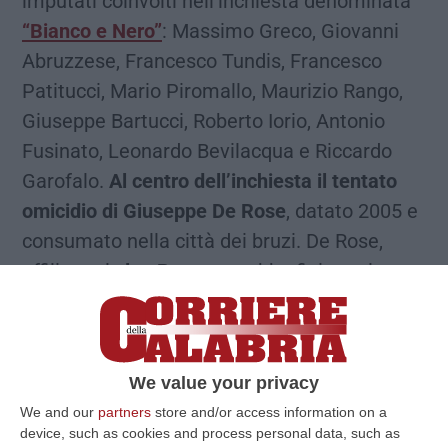
imputati coinvolti nell’inchiesta denominata
“Bianco e Nero”
: Massimo Greco, Giovanni
Abruzzese, Francesco Tundis, Francesco
Patitucci, Mario Piromallo, Maurizio Rango,
Giuseppe Bartucci, Roberto Iorio, Antonio
Fusinato, Leonardo Bevilacqua e Riccardo
Garofalo.
Al centro dell’inchiesta il tentato
omicidio di Giuseppe De Rose
, datato 2005 e
consumato nella città dei bruzi. De Rose,
affiliato al
clan Perna
, sarebbe finito nel
mirino perché ritenuto partecipe dell’omicidio
di
Francesco Bruni jr
, figlio del boss “Bella-
Bella”, avvenuto a Celico l’8 novembre del
We value your privacy
1991.
We and our
partners
store and/or access information on a
device, such as cookies and process personal data, such as