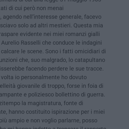
tati di cui però non menai
 agendo nell’interesse generale, facevo
asciavo solo ad altri mestieri. Questa mia
raspare evidente nei miei romanzi gialli
 Aurelio Rasselli che conduce le indagini
alcare le scene. Sono i fatti omicidiari di
funzioni che, suo malgrado, lo catapultano
clisserebbe facendo perdere le sue tracce.
 volta io personalmente ho dovuto
eità giovanile di troppo, forse in foia di
ampante e poliziesco bollettino di guerra.
zitempo la magistratura, fonte di
e, hanno costituito ispirazione per i miei
 più ampio e non voglio parlarne, posso
 che mi hanno indotto a troncare il rapporto