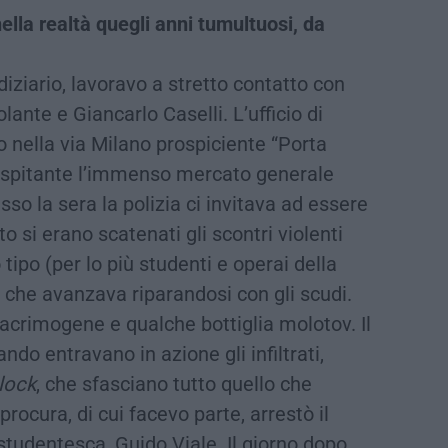
ella realtà quegli anni tumultuosi, da
ziario, lavoravo a stretto contatto con
olante e Giancarlo Caselli. L’ufficio di
o nella via Milano prospiciente “Porta
 ospitante l’immenso mercato generale
sso la sera la polizia ci invitava ad essere
o si erano scatenati gli scontri violenti
 tipo (per lo più studenti e operai della
ia che avanzava riparandosi con gli scudi.
acrimogene e qualche bottiglia molotov. Il
ndo entravano in azione gli infiltrati,
lock
, che sfasciano tutto quello che
rocura, di cui facevo parte, arrestò il
studentesca, Guido Viale. Il giorno dopo