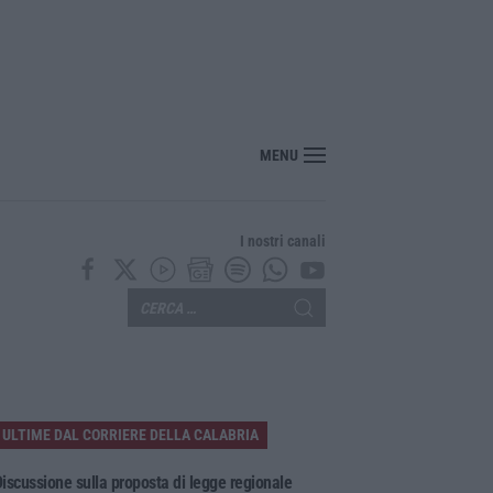
nte? Sarebbe delittuoso vannaccizzare la coalizione»
MENU
I nostri canali
ULTIME DAL CORRIERE DELLA CALABRIA
iscussione sulla proposta di legge regionale