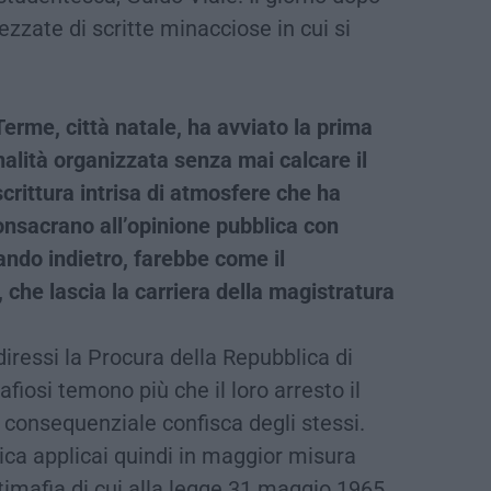
pezzate di scritte minacciose in cui si
rme, città natale, ha avviato la prima
nalità organizzata senza mai calcare il
crittura intrisa di atmosfere che ha
consacrano all’opinione pubblica con
nando indietro, farebbe come il
che lascia la carriera della magistratura
diressi la Procura della Repubblica di
fiosi temono più che il loro arresto il
a consequenziale confisca degli stessi.
ca applicai quindi in maggior misura
timafia di cui alla legge 31 maggio 1965