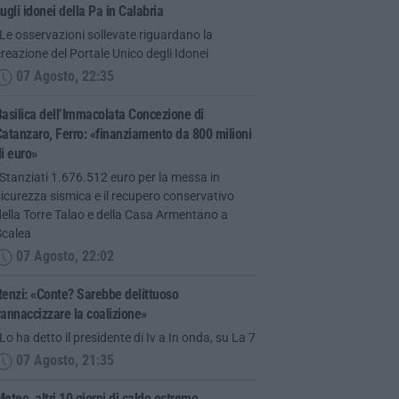
ugli idonei della Pa in Calabria
Le osservazioni sollevate riguardano la
reazione del Portale Unico degli Idonei
07 Agosto, 22:35
asilica dell’Immacolata Concezione di
atanzaro, Ferro: «finanziamento da 800 milioni
i euro»
Stanziati 1.676.512 euro per la messa in
icurezza sismica e il recupero conservativo
ella Torre Talao e della Casa Armentano a
Scalea
07 Agosto, 22:02
enzi: «Conte? Sarebbe delittuoso
annaccizzare la coalizione»
Lo ha detto il presidente di Iv a In onda, su La 7
07 Agosto, 21:35
eteo, altri 10 giorni di caldo estremo