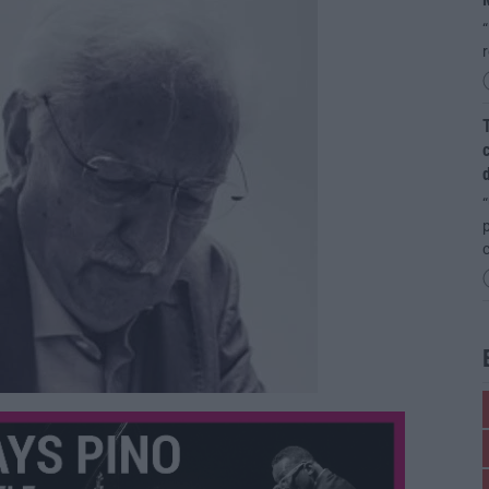
“
T
c
d
“
p
c