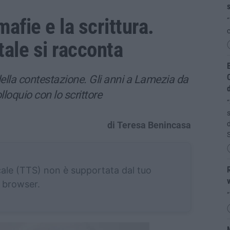
s
 mafie e la scrittura.
“
c
tale si racconta
B
C
ella contestazione. Gli anni a Lamezia da
d
loquio con lo scrittore
“
s
di Teresa Benincasa
d
cale (TTS) non è supportata dal tuo
R
v
browser.
“
M