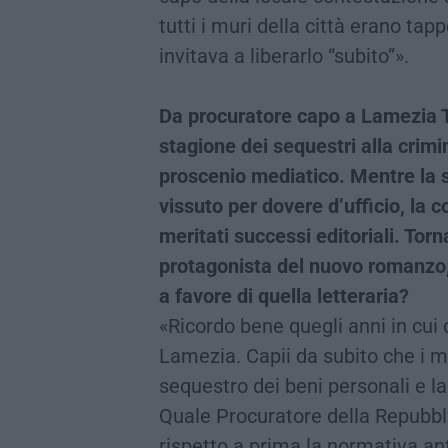
tutti i muri della città erano tap
invitava a liberarlo “subito”».
Da procuratore capo a Lamezia Te
stagione dei sequestri alla crimi
proscenio mediatico. Mentre la s
vissuto per dovere d’ufficio, la 
meritati successi editoriali. Tor
protagonista del nuovo romanzo, 
a favore di quella letteraria?
«Ricordo bene quegli anni in cui 
Lamezia. Capii da subito che i ma
sequestro dei beni personali e l
Quale Procuratore della Repubbli
rispetto a prima la normativa an