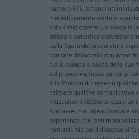
numero 575. Ottenni ottimi risul
mediaticamente vanto in quanto,
solo il mio dovere. Lo scoop lo l
intima e autentica convinzione t
dalla figura del procuratore capo
con fare distaccato non amando c
cui si occupa a causa delle sue 
sul proscenio, fosse per lui si e
Alla Procura di Lamezia qualche
calmare qualche comunicativa vell
muscolare esibizione: quasi un r
Non avrei mai inteso lasciare an
esperienze che, ben metabolizzat
romanzi. Ma qui il discorso si fa
dire che vari sono stati i motivi