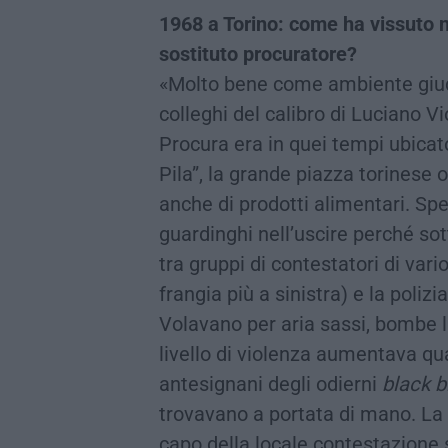
1968 a Torino: come ha vissuto n
sostituto procuratore?
«Molto bene come ambiente giudi
colleghi del calibro di Luciano Vi
Procura era in quei tempi ubicat
Pila”, la grande piazza torinese
anche di prodotti alimentari. Spe
guardinghi nell’uscire perché sott
tra gruppi di contestatori di vario
frangia più a sinistra) e la poliz
Volavano per aria sassi, bombe l
livello di violenza aumentava qua
antesignani degli odierni
black b
trovavano a portata di mano. La p
capo della locale contestazione 