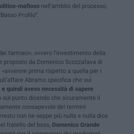
olitico-mafioso
nell’ambito del processo,
Basso Profilo”.
ei farmaci», ovvero l’investimento della
are proposto da Domenico Scozzafava di
i «avvenne prima rispetto a quella per i
Sull’affare Abramo specifica che sui
, e quindi avevo necessità di sapere
o sul punto dicendo che sicuramente il
namente consapevole dei termini
rresto non ne seppe più nulla e nulla dice
l fratello del boss,
Domenico Grande
società per il commercio dei medicinali