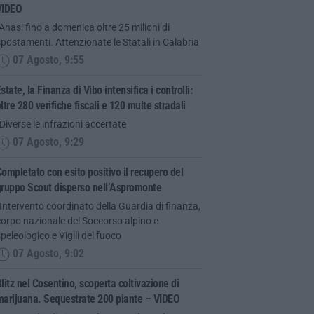
VIDEO
Anas: fino a domenica oltre 25 milioni di
postamenti. Attenzionate le Statali in Calabria
07 Agosto, 9:55
state, la Finanza di Vibo intensifica i controlli:
ltre 280 verifiche fiscali e 120 multe stradali
Diverse le infrazioni accertate
07 Agosto, 9:29
ompletato con esito positivo il recupero del
gruppo Scout disperso nell’Aspromonte
Intervento coordinato della Guardia di finanza,
orpo nazionale del Soccorso alpino e
peleologico e Vigili del fuoco
07 Agosto, 9:02
litz nel Cosentino, scoperta coltivazione di
marijuana. Sequestrate 200 piante – VIDEO