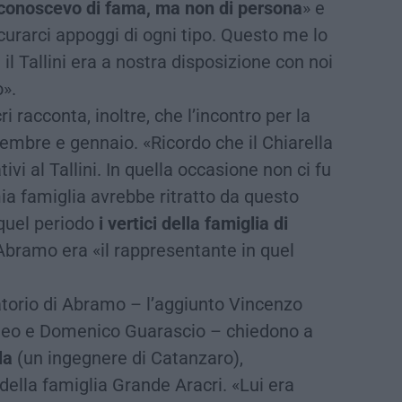
o conoscevo di fama, ma non di persona
» e
curarci appoggi di ogni tipo. Questo me lo
il Tallini era a nostra disposizione con noi
».
i racconta, inoltre, che l’incontro per la
cembre e gennaio. «Ricordo che il Chiarella
tivi al Tallini. In quella occasione non ci fu
mia famiglia avrebbe ritratto da questo
 quel periodo
i vertici della famiglia di
bramo era «il rappresentante in quel
gatorio di Abramo – l’aggiunto Vincenzo
irleo e Domenico Guarascio – chiedono a
la
(un ingegnere di Catanzaro),
ella famiglia Grande Aracri. «Lui era