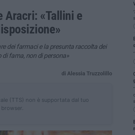
 Aracri: «Tallini e
“
s
disposizione»
E
o
e dei farmaci e la presunta raccolta dei
“
vo di fama, non di persona»
di Alessia Truzzolillo
C
“
c
cale (TTS) non è supportata dal tuo
s
browser.
B