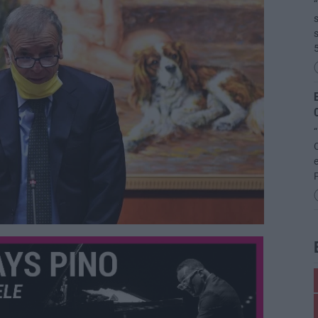
s
s
E
C
“
C
e
P