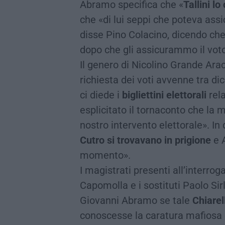
Abramo specifica che «
Tallini l
che «di lui seppi che poteva assi
disse Pino Colacino, dicendo che 
dopo che gli assicurammo il voto
Il genero di Nicolino Grande Aracr
richiesta dei voti avvenne tra di
ci diede i
bigliettini elettorali
rela
esplicitato il tornaconto che la 
nostro intervento elettorale». In
Cutro si trovavano in prigione
e A
momento».
I magistrati presenti all’interro
Capomolla e i sostituti Paolo S
Giovanni Abramo se tale
Chiarel
conoscesse la caratura mafiosa d