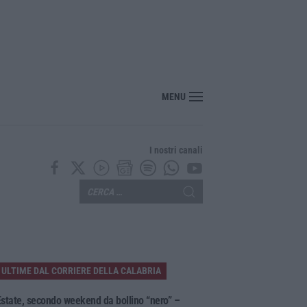
con esito positivo il recupero del gruppo Scout disperso nell’Aspromonte
MENU
I nostri canali
ULTIME DAL CORRIERE DELLA CALABRIA
state, secondo weekend da bollino “nero” –