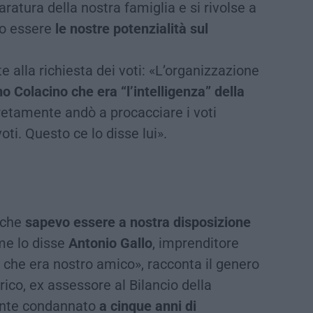
atura della nostra famiglia e si rivolse a
no essere
le nostre potenzialità sul
 alla richiesta dei voti: «L’organizzazione
no Colacino che era “l’intelligenza” della
cretamente andò a procacciare i voti
oti. Questo ce lo disse lui».
o che
sapevo essere a nostra disposizione
me lo disse
Antonio Gallo
, imprenditore
ca che era nostro amico», racconta il genero
ico, ex assessore al Bilancio della
cente condannato
a cinque anni di