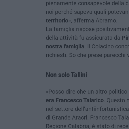
pienamente consapevole della car
noi perché sapeva quali poteva
territorio
», afferma Abramo.
La famiglia rispose positivamente
della attività fu assicurata da
Pi
nostra famiglia
. Il Colacino con
richiesti. So che prese parecchi v
Non solo Tallini
«Posso dire che un altro politic
era Francesco Talarico
. Questo 
nel settore dell’antiinfortunisti
di Grande Aracri. Francesco Talar
Regione Calabria, è stato di re