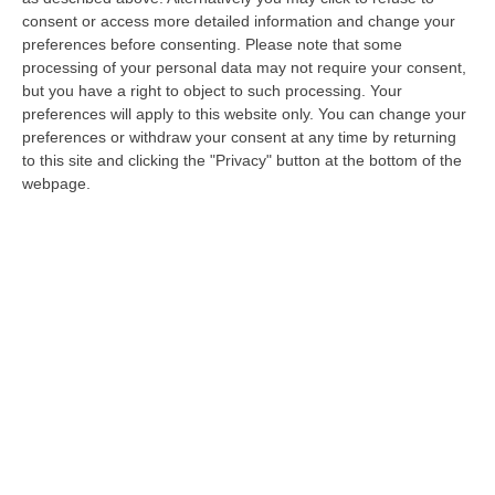
rapporto con la paura di chi sa di essere nel
consent or access more detailed information and change your
preferences before consenting.
Please note that some
mirino della criminalità? Che paese è quello
processing of your personal data may not require your consent,
in cui chi fa il proprio dovere è costretto a
but you have a right to object to such processing. Your
preferences will apply to this website only. You can change your
una vita di restrizioni mentre tanti
preferences or withdraw your consent at any time by returning
delinquenti restano impuniti? Sono alcune
to this site and clicking the "Privacy" button at the bottom of the
webpage.
delle domande rivolte da Gabriella d’Atri a
Michele Albanese, giornalista minacciato
dalla ‘ndrangheta e dal 2014 con la scorta,
nel libro “La ribellione di Michele Albanese” in
uscita giovedì 9 dicembre 2021.
Il volume apre la serie “Sotto scorta”, per i
Memo di Castelvecchi editore”, che raccoglie
e spiega, la condizione di chi non ha più una
vita normale per il solo fatto di aver
adempiuto al proprio dovere.