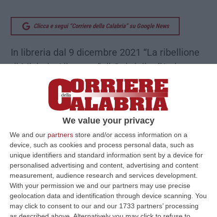
Clicca e segui “Corriere della Calabria” su Google News
In libreria dal 9 dicembre 2021 “La ribellione
di Michele Albanese” di Gabriella d’Atri,
primo volume della collana “Sotto scorta”
edita da Castelvecchi, che raccoglie storie e
testimonianze di chi è costretto a una vita
We value your privacy
senza libertà, semplicemente per avere
We and our
partners
store and/or access information on a
adempiuto al proprio dovere.
device, such as cookies and process personal data, such as
Giornalisti, sindaci, imprenditori, preti di
unique identifiers and standard information sent by a device for
personalised advertising and content, advertising and content
strada: la collana indaga nella quotidianità di
measurement, audience research and services development.
uomini e donne esempi di coraggio ma di cui
With your permission we and our partners may use precise
geolocation data and identification through device scanning. You
nessuno parla.
may click to consent to our and our 1733 partners’ processing
Che vite sono le vite sotto scorta? Qual è il
as described above. Alternatively you may click to refuse to