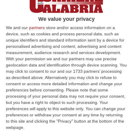
We value your privacy
We and our
partners
store and/or access information on a
device, such as cookies and process personal data, such as
unique identifiers and standard information sent by a device for
personalised advertising and content, advertising and content
measurement, audience research and services development.
With your permission we and our partners may use precise
geolocation data and identification through device scanning. You
Clicca e segui “Corriere della Calabria” su Google News
may click to consent to our and our 1733 partners’ processing
as described above. Alternatively you may click to refuse to
DIAMANTE
Domani il Giro d’Italia 2022
consent or access more detailed information and change your
preferences before consenting.
Please note that some
arriverà in Calabria: con la Palmi – Scalea
processing of your personal data may not require your consent,
(Riviera dei Cedri), una gara di 192 km
but you have a right to object to such processing. Your
considerata non particolarmente
preferences will apply to this website only. You can change your
preferences or withdraw your consent at any time by returning
impegnativa, che si snoda soprattutto lungo
to this site and clicking the "Privacy" button at the bottom of the
la strada statale 18. Unica leggera asperità di
webpage.