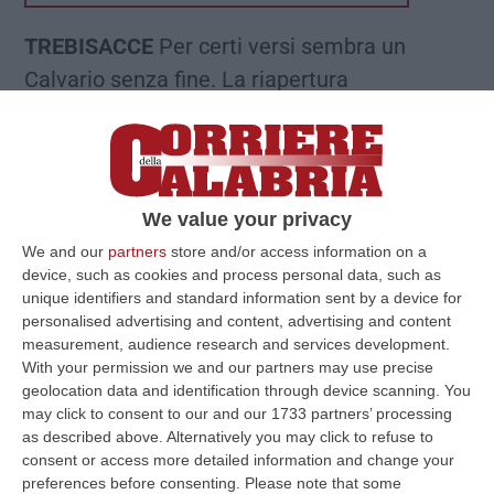
TREBISACCE
Per certi versi sembra un
Calvario senza fine. La riapertura
dell’ospedale di Trebisacce, decretata da una
sentenza del Consiglio di Stato ormai sei
anni addietro, tarda ad arrivare e le
dimissioni del commissario Andrea Urbani
We value your privacy
potrebbero ulteriormente rallentare un
We and our
partners
store and/or access information on a
percorso irto e tortuoso, intrapreso subito
device, such as cookies and process personal data, such as
unique identifiers and standard information sent by a device for
dopo la chiusura del “Chidichimo”, avvenuta
personalised advertising and content, advertising and content
ormai dodici anni fa.
measurement, audience research and services development.
With your permission we and our partners may use precise
Urbani si è dimesso da direttore generale
geolocation data and identification through device scanning. You
della Programmazione del Ministero della
may click to consent to our and our 1733 partners’ processing
as described above. Alternatively you may click to refuse to
Salute, e quindi automaticamente anche da
consent or access more detailed information and change your
commissario ad acta per l’apertura del
preferences before consenting.
Please note that some