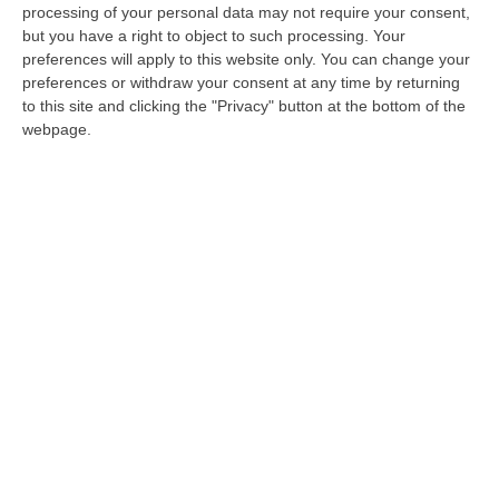
nosocomio trebisacce, nominato in quella
processing of your personal data may not require your consent,
but you have a right to object to such processing. Your
veste dal Consiglio di Stato, per andare ad
preferences will apply to this website only. You can change your
assumere l’incarico di amministratore
preferences or withdraw your consent at any time by returning
to this site and clicking the "Privacy" button at the bottom of the
delegato del “San Raffaele” di Milano.
webpage.
Il sindaco di Trebisacce, Sandro
Aurelio
,
eletto il 12 giugno scorso, non facendone un
dramma, ha subito assunto le redini della
questione in mano.
«
Lo
scorso
17
agosto
–
spiega