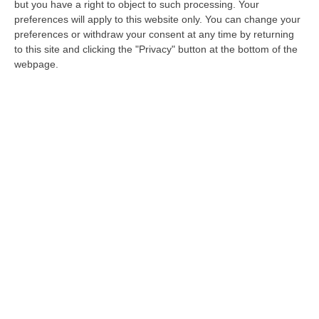
CATANZARO
Vitaliano e Antonello
but you have a right to object to such processing. Your
preferences will apply to this website only. You can change your
Corasoniti, il padre 42enne ed il figlio di 16,
preferences or withdraw your consent at any time by returning
rimasti ferito nel rogo in cui sono morti a
to this site and clicking the "Privacy" button at the bottom of the
webpage.
Catanzaro i tre fratelli Mattia, Aldo e Saverio
di 12, 14 e 22 anni, lasciano il reparto di
rianimazione.
Ricoverati il 22 ottobre scorso a causa delle
intossicazioni da fumo ed intubati in terapia
intensiva, padre e figlio potranno adesso
raccontare cos’è accaduto quella sera nel
loro appartamento di via via Caduti 16 Marzo
1978. Sembrano stazionarie invece, le
condizioni di Rita Mazzei, ricoverata al centro
grandi ustionati di Bari e della piccola Zaira
Maria di 10 anni in cura a Napoli.