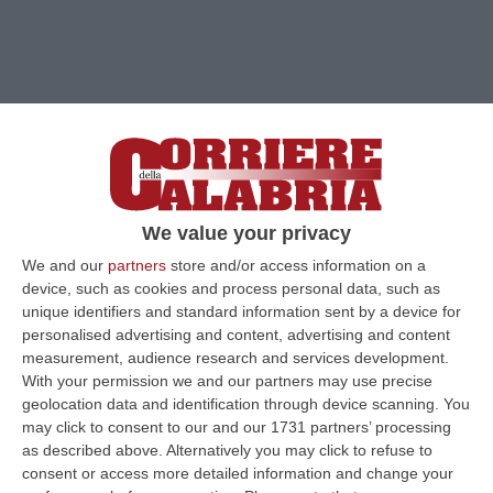
We value your privacy
We and our
partners
store and/or access information on a
device, such as cookies and process personal data, such as
unique identifiers and standard information sent by a device for
personalised advertising and content, advertising and content
measurement, audience research and services development.
With your permission we and our partners may use precise
Clicca e segui “Corriere della Calabria” su Google News
geolocation data and identification through device scanning. You
may click to consent to our and our 1731 partners’ processing
as described above. Alternatively you may click to refuse to
VIBO VALENTIA
Il gup del Tribunale di Vibo
consent or access more detailed information and change your
Valentia ha assolto due imputati al termine