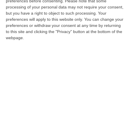
preferences before consenting.
Please note that some
di un processo celebrato con rito abbreviato,
processing of your personal data may not require your consent,
but you have a right to object to such processing. Your
mentre altri due sono stati rinviati a giudizio.
preferences will apply to this website only. You can change your
Si tratta del procedimento penale che ha
preferences or withdraw your consent at any time by returning
to this site and clicking the "Privacy" button at the bottom of the
preso il via dall’incidente sul lavoro che si è
webpage.
verificato il 20 novembre 2020 a Filogaso
(VV) costato la vita a due operai: Vito
Iellamo, 42 anni, e Gabriel Daniel Popan (di
nazionalità rumena), 43 anni, entrambi
residenti a San Pietro a Maida, in provincia di
Catanzaro. I due operai sono morti folgorati
mentre stavano installando delle grondaie
sul Municipio di Filogaso (nel Vibonese) in
fase di ristrutturazione.
Al termine di un processo celebrato con rito
abbreviato sono stati assolti Giuseppe Mari,