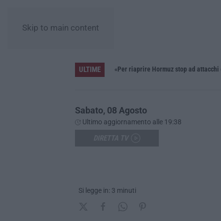
Skip to main content
ULTIME
Pride, la “prima volta” dell’onda arcobaleno a Catanzaro. In migliaia in marcia per i diritti e la libertà – FOTO
«Per riaprire Hormuz stop ad attacchi
Sabato, 08 Agosto
Ultimo aggiornamento alle 19:38
DIRETTA TV
Si legge in: 3 minuti