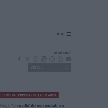
ecco l’ordinanza sul divieto per i 14enni in strada senza accompagnamento
MENU
I nostri canali
ULTIME DAL CORRIERE DELLA CALABRIA
ride, la “prima volta” dell’onda arcobaleno a