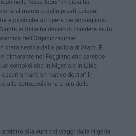
iodo nelle “case-lager” in Libia ha
zione al mercato della prostituzione,
iche e psichiche ad opera dei sorveglianti
iunta in Italia ha deciso di chiedere aiuto
ersonale dell’Organizzazione
è stata sentita dalla polizia di Stato. È
ame’ dimorante nel Foggiano che sarebbe
 due complici che in Nigeria e in Libia
i esseri umani: un ‘native doctor’ in
e alla sottoposizione a juju delle
 addetto alla cura dei viaggi dalla Nigeria