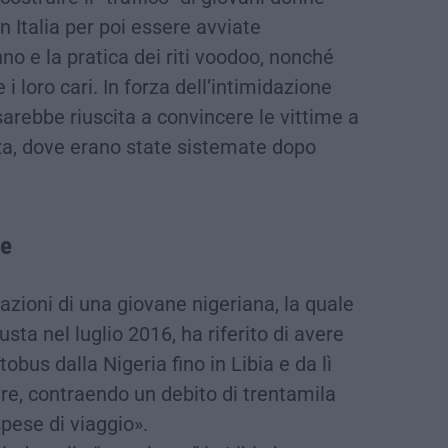
in Italia per poi essere avviate
nno e la pratica dei riti voodoo, nonché
i loro cari. In forza dell’intimidazione
 sarebbe riuscita a convincere le vittime a
za, dove erano state sistemate dopo
me
razioni di una giovane nigeriana, la quale
ta nel luglio 2016, ha riferito di avere
obus dalla Nigeria fino in Libia e da lì
mare, contraendo un debito di trentamila
spese di viaggio».