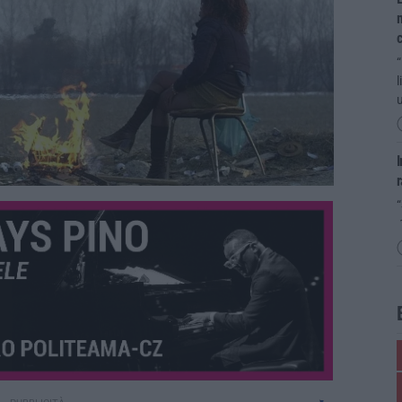
m
“
l
u
I
r
“