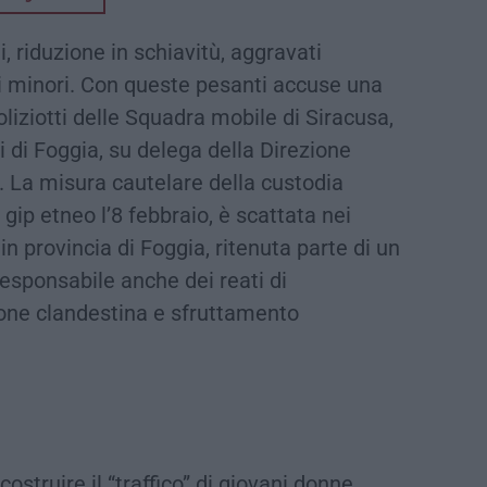
, riduzione in schiavitù, aggravati
di minori. Con queste pesanti accuse una
oliziotti delle Squadra mobile di Siracusa,
i di Foggia, su delega della Direzione
a. La misura cautelare della custodia
gip etneo l’8 febbraio, è scattata nei
n provincia di Foggia, ritenuta parte di un
esponsabile anche dei reati di
one clandestina e sfruttamento
ostruire il “traffico” di giovani donne