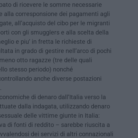
ccupato di ricevere le somme necessarie
e alla corresponsione dei pagamenti agli
ate, all’acquisto del cibo per le migranti
porti con gli smugglers e alla scelta della
lio e piu’ in fretta le richieste di
tata in grado di gestire nell’arco di pochi
almeno otto ragazze (tre delle quali
nello stesso periodo) nonché
 controllando anche diverse postazioni
.
onomiche di denaro dall’Italia verso la
ttuate dalla indagata, utilizzando denaro
ssuale delle vittime giunte in Italia:
 di fonti di reddito – sarebbe riuscita a
lendosi dei servizi di altri connazionali