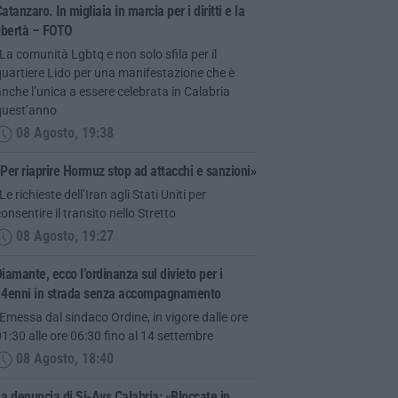
atanzaro. In migliaia in marcia per i diritti e la
ibertà – FOTO
La comunità Lgbtq e non solo sfila per il
uartiere Lido per una manifestazione che è
nche l’unica a essere celebrata in Calabria
quest’anno
08 Agosto, 19:38
Per riaprire Hormuz stop ad attacchi e sanzioni»
Le richieste dell’Iran agli Stati Uniti per
onsentire il transito nello Stretto
08 Agosto, 19:27
iamante, ecco l’ordinanza sul divieto per i
14enni in strada senza accompagnamento
Emessa dal sindaco Ordine, in vigore dalle ore
1:30 alle ore 06:30 fino al 14 settembre
08 Agosto, 18:40
a denuncia di Si-Avs Calabria: «Bloccate in