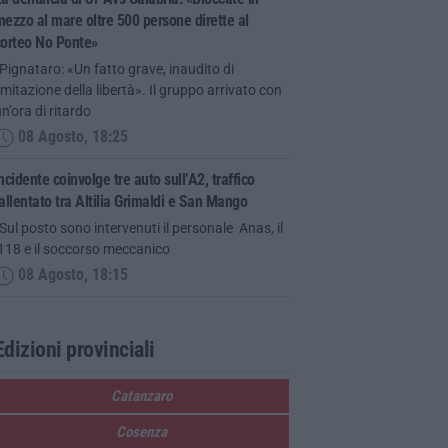
ezzo al mare oltre 500 persone dirette al
corteo No Ponte»
Pignataro: «Un fatto grave, inaudito di
imitazione della libertà». Il gruppo arrivato con
n’ora di ritardo
08 Agosto, 18:25
ncidente coinvolge tre auto sull’A2, traffico
allentato tra Altilia Grimaldi e San Mango
Sul posto sono intervenuti il personale Anas, il
118 e il soccorso meccanico
08 Agosto, 18:15
Edizioni provinciali
Catanzaro
Cosenza