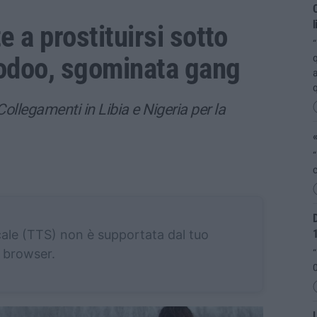
C
l
e a prostituirsi sotto
“
voodoo, sgominata gang
q
a
llegamenti in Libia e Nigeria per la
«
“
c
D
cale (TTS) non è supportata dal tuo
browser.
“
0
L