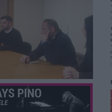
“
T
c
d
“
p
c