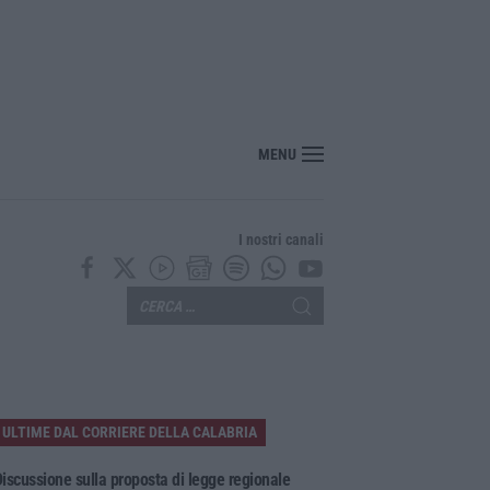
nte? Sarebbe delittuoso vannaccizzare la coalizione»
MENU
I nostri canali
ULTIME DAL CORRIERE DELLA CALABRIA
iscussione sulla proposta di legge regionale