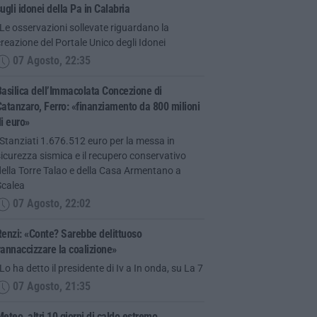
ugli idonei della Pa in Calabria
Le osservazioni sollevate riguardano la
reazione del Portale Unico degli Idonei
07 Agosto, 22:35
asilica dell’Immacolata Concezione di
atanzaro, Ferro: «finanziamento da 800 milioni
i euro»
Stanziati 1.676.512 euro per la messa in
icurezza sismica e il recupero conservativo
ella Torre Talao e della Casa Armentano a
Scalea
07 Agosto, 22:02
enzi: «Conte? Sarebbe delittuoso
annaccizzare la coalizione»
Lo ha detto il presidente di Iv a In onda, su La 7
07 Agosto, 21:35
eteo, altri 10 giorni di caldo estremo