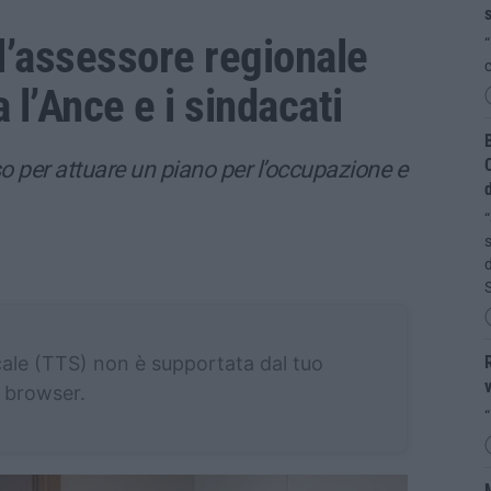
s
, l’assessore regionale
“
c
 l’Ance e i sindacati
B
C
so per attuare un piano per l’occupazione e
d
“
s
d
cale (TTS) non è supportata dal tuo
R
v
browser.
“
M