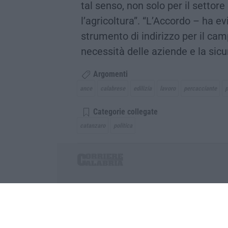
tal senso, non solo per il settore
l’agricoltura”. “L’Accordo – ha 
strumento di indirizzo per il cam
necessità delle aziende e la sicu
Argomenti
ance
calabrese
edilizia
lavoro
percacciante
p
Categorie collegate
catanzaro
politica
Corriere delle Calabria è una testata giornalist
P.IVA. 03199620794, Via del mare 6/G, S.Eufem
Iscrizione tribunale di Lamezia Terme 5/2011 - D