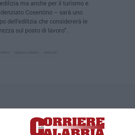
 edilizia ma anche per il turismo e
evidenziato Cosentino – sarà uno
po dell’edilizia che considererà le
rezza sul posto di lavoro”.
olitica
regione calabria
sindacati
ica di News&Com S.r.l ©2012-
-2026. Tutti i diritti riservati.
ia, Lamezia Terme (CZ)
irettore responsabile Paola Militano |
Privacy