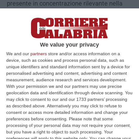
presente in concentrazione rilevante nella
carne servita in una mensa scolastica di
Girifalco. Sarebbe questo il risultato delle
analisi di laboratorio effettuate dall’Izsm su
un campione di alimento prelevato dall’Asp –
We value your privacy
Sian di Catanzaro. Gli accertamenti effettuati
We and our
partners
store and/or access information on a
dallo stesso Servizio Asp sono scaturiti a
device, such as cookies and process personal data, such as
unique identifiers and standard information sent by a device for
seguito di attivazione da parte della locale
personalised advertising and content, advertising and content
Compagnia Carabinieri e del Nas di
measurement, audience research and services development.
Catanzaro conseguentemente a numerose
With your permission we and our partners may use precise
geolocation data and identification through device scanning. You
segnalazioni da parte di genitori che a fine
may click to consent to our and our 1733 partners’ processing
maggio avevano riscontrato nei loro figli
as described above. Alternatively you may click to refuse to
consent or access more detailed information and change your
malessere riconducibile a focolaio di
preferences before consenting.
Please note that some
tossinfezione alimentare.
processing of your personal data may not require your consent,
but you have a right to object to such processing. Your
L’indagine epidemiologica effettuata nei
preferences will apply to this website only. You can change your