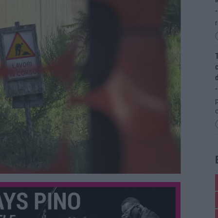
“
T
c
d
“
p
c