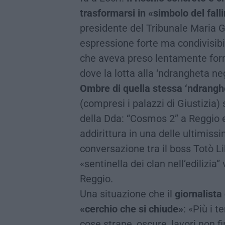
trasformarsi in «simbolo del fall
presidente del Tribunale Maria G
espressione forte ma condivisib
che aveva preso lentamente for
dove la lotta alla ‘ndrangheta negl
Ombre di quella stessa ‘ndranghet
(compresi i palazzi di Giustizia)
della Dda: “Cosmos 2” a Reggio 
addirittura in una delle ultimissi
conversazione tra il boss Totò L
«sentinella dei clan nell’edilizia
Reggio.
Una situazione che il
giornalista
«cerchio che si chiude»
: «Più i 
cose strane, oscure, lavori non fi