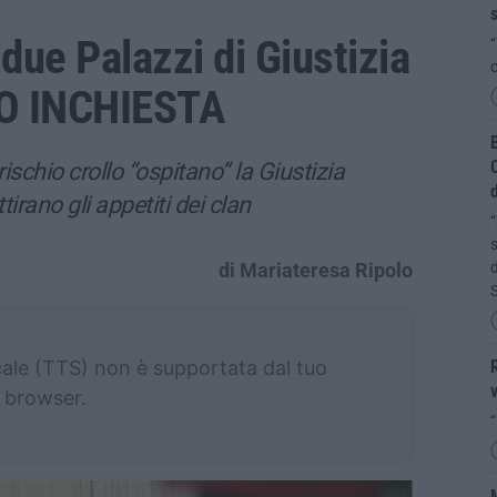
s
due Palazzi di Giustizia
“
c
EO INCHIESTA
B
C
rischio crollo “ospitano” la Giustizia
d
tirano gli appetiti dei clan
“
s
di Mariateresa Ripolo
d
cale (TTS) non è supportata dal tuo
R
v
browser.
“
M