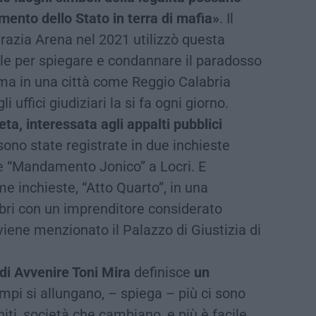
imento dello Stato in terra di mafia»
. Il
razia Arena nel 2021 utilizzò questa
ile per spiegare e condannare il paradosso
ma in una città come Reggio Calabria
i uffici giudiziari la si fa ogni giorno.
a, interessata agli appalti pubblici
 sono state registrate in due inchieste
e “Mandamento Jonico” a Locri. E
me inchieste, “Atto Quarto”, in una
ibri con un imprenditore considerato
” viene menzionato il Palazzo di Giustizia di
 di Avvenire Toni Mira
definisce
un
tempi si allungano, – spiega – più ci sono
niti, società che cambiano, e più è facile