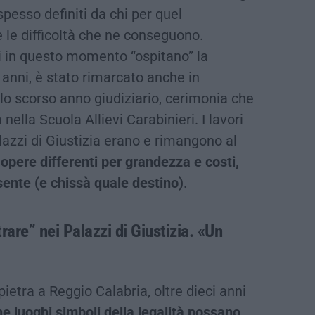
pesso definiti da chi per quel
 le difficoltà che ne conseguono.
 in questo momento “ospitano” la
 anni, è stato rimarcato anche in
lo scorso anno giudiziario, cerimonia che
a nella Scuola Allievi Carabinieri. I lavori
lazzi di Giustizia erano e rimangono al
,
opere differenti per grandezza e costi,
ente (e chissà quale destino)
.
rare” nei Palazzi di Giustizia. «Un
pietra a Reggio Calabria, oltre dieci anni
che luoghi simboli della legalità possano