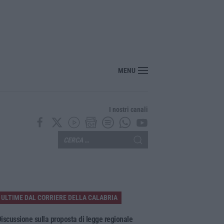
nte? Sarebbe delittuoso vannaccizzare la coalizione»
MENU
I nostri canali
ULTIME DAL CORRIERE DELLA CALABRIA
iscussione sulla proposta di legge regionale