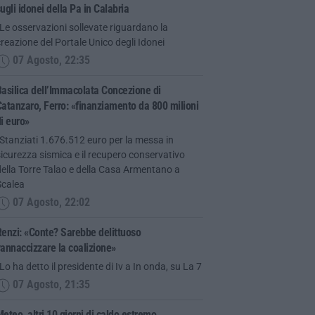
ugli idonei della Pa in Calabria
Le osservazioni sollevate riguardano la
reazione del Portale Unico degli Idonei
07 Agosto, 22:35
asilica dell’Immacolata Concezione di
atanzaro, Ferro: «finanziamento da 800 milioni
i euro»
Stanziati 1.676.512 euro per la messa in
icurezza sismica e il recupero conservativo
ella Torre Talao e della Casa Armentano a
Scalea
07 Agosto, 22:02
enzi: «Conte? Sarebbe delittuoso
annaccizzare la coalizione»
Lo ha detto il presidente di Iv a In onda, su La 7
07 Agosto, 21:35
eteo, altri 10 giorni di caldo estremo