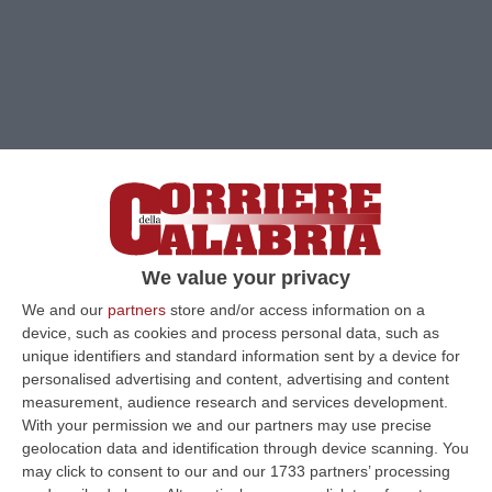
We value your privacy
We and our
partners
store and/or access information on a
device, such as cookies and process personal data, such as
unique identifiers and standard information sent by a device for
personalised advertising and content, advertising and content
measurement, audience research and services development.
Clicca e segui “Corriere della Calabria” su Google News
With your permission we and our partners may use precise
geolocation data and identification through device scanning. You
may click to consent to our and our 1733 partners’ processing
COSENZA
Si è chiusa la fase dibattimentale