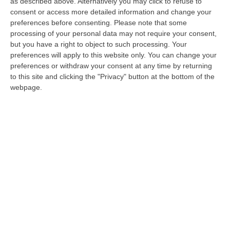
as described above. Alternatively you may click to refuse to
del procedimento scaturito dall’inchiesta
consent or access more detailed information and change your
preferences before consenting.
Please note that some
denominata “
Overture
“, legata a presunte
processing of your personal data may not require your consent,
estorsioni, danneggiamenti, intimidazioni e
but you have a right to object to such processing. Your
reati commessi a Cosenza e nei comuni
preferences will apply to this website only. You can change your
preferences or withdraw your consent at any time by returning
dell’hinterland. La mala cosentina – secondo
to this site and clicking the "Privacy" button at the bottom of the
gli investigatori – avrebbe messo le mani sui
webpage.
lavori di ampliamento dell’Ospedale
“
Annunziata
”, sugli interventi di
ammodernamento del sistema di
illuminazione del campus universitario
Unical
di Rende e sulle opere di restauro del
Convento di San Francesco di Paola
a
Spezzano della Sila, attraverso una intensa
attività estorsiva nei confronti delle imprese
assegnatarie dei lavori. Questa mattina,