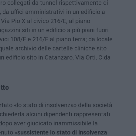
 loro collegati da tunnel rispettivamente di
 da uffici amministrativi in un edificio a
 Via Pio X al civico 216/E, al piano
zzini siti in un edificio a più piani fuori
vici 108/F e 216/E al piano terra; da locale
uale archivio delle cartelle cliniche sito
n edificio sito in Catanzaro, Via Orti, C.da
itto
tato «lo stato di insolvenza» della società
richiederla alcuni dipendenti rappresentati
e dopo aver giudicato inammissibile la
enuto «
sussistente lo stato di insolvenza