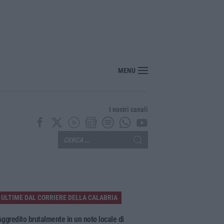
senza pace: traffico in tilt nel tratto cosentino per un tir in fiamme in galleria
MENU
I nostri canali
ULTIME DAL CORRIERE DELLA CALABRIA
ggredito brutalmente in un noto locale di