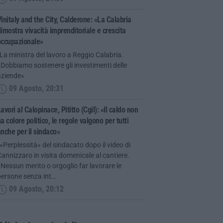
initaly and the City, Calderone: «La Calabria
imostra vivacità imprenditoriale e crescita
occupazionale»
La ministra del lavoro a Reggio Calabria.
Dobbiamo sostenere gli investimenti delle
aziende»
09 Agosto, 20:31
avori al Calopinace, Pititto (Cgil): «Il caldo non
a colore politico, le regole valgono per tutti
nche per il sindaco»
«Perplessità» del sindacato dopo il video di
annizzaro in visita domenicale al cantiere.
Nessun merito o orgoglio far lavorare le
persone senza int…
09 Agosto, 20:12