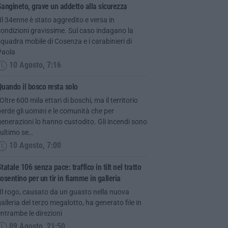
angineto, grave un addetto alla sicurezza
Il 34enne è stato aggredito e versa in
ondizioni gravissime. Sul caso indagano la
quadra mobile di Cosenza e i carabinieri di
Paola
10 Agosto, 7:16
uando il bosco resta solo
Oltre 600 mila ettari di boschi, ma il territorio
erde gli uomini e le comunità che per
enerazioni lo hanno custodito. Gli incendi sono
’ultimo se…
10 Agosto, 7:00
tatale 106 senza pace: traffico in tilt nel tratto
osentino per un tir in fiamme in galleria
Il rogo, causato da un guasto nella nuova
alleria del terzo megalotto, ha generato file in
ntrambe le direzioni
09 Agosto, 21:50