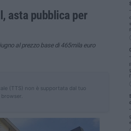
S
, asta pubblica per
“
c
s
iugno al prezzo base di 465mila euro
Q
“
p
g
l
cale (TTS) non è supportata dal tuo
browser.
S
c
“
g
e