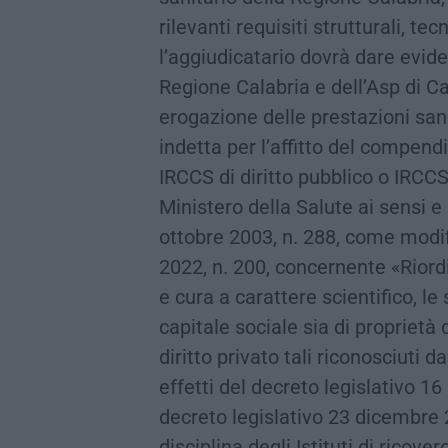
rilevanti requisiti strutturali, te
l’aggiudicatario dovrà dare eviden
Regione Calabria e dell’Asp di Cat
erogazione delle prestazioni sani
indetta per l’affitto del compendi
IRCCS di diritto pubblico o IRCCS d
Ministero della Salute ai sensi e 
ottobre 2003, n. 288, come modif
2022, n. 200, concernente «Riordin
e cura a carattere scientifico, le
capitale sociale sia di proprietà 
diritto privato tali riconosciuti d
effetti del decreto legislativo 1
decreto legislativo 23 dicembre 
disciplina degli Istituti di ricove