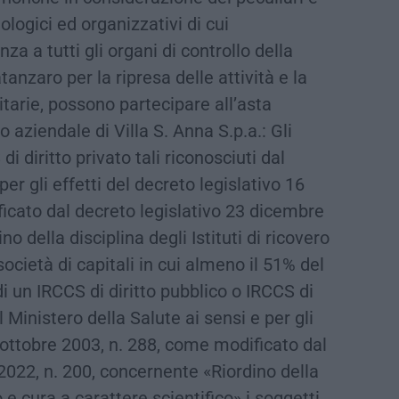
cnologici ed organizzativi di cui
za a tutti gli organi di controllo della
anzaro per la ripresa delle attività e la
tarie, possono partecipare all’asta
o aziendale di Villa S. Anna S.p.a.: Gli
i diritto privato tali riconosciuti dal
per gli effetti del decreto legislativo 16
icato dal decreto legislativo 23 dicembre
o della disciplina degli Istituti di ricovero
 società di capitali in cui almeno il 51% del
di un IRCCS di diritto pubblico o IRCCS di
al Ministero della Salute ai sensi e per gli
6 ottobre 2003, n. 288, come modificato dal
2022, n. 200, concernente «Riordino della
ro e cura a carattere scientifico» i soggetti