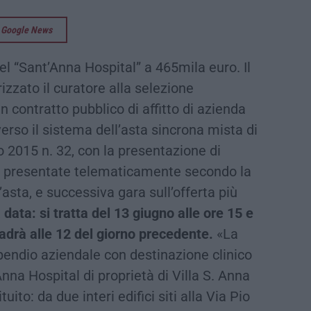
su Google News
del “Sant’Anna Hospital” a 465mila euro. Il
rizzato il curatore alla selezione
un contratto pubblico di affitto di azienda
verso il sistema dell’asta sincrona mista di
io 2015 n. 32, con la presentazione di
 o presentate telematicamente secondo la
’asta, e successiva gara sull’offerta più
 data: si tratta del 13 giugno alle ore 15 e
cadrà alle 12 del giorno precedente.
«La
endio aziendale con destinazione clinico
nna Hospital di proprietà di Villa S. Anna
uito: da due interi edifici siti alla Via Pio