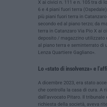
X ai civici n. 111 e n. 105 tra di
6 e 4 piani fuori terra (Ospedale),
più piani fuori terra in Catanzaro
secondo ed al piano terzo; da maga
terra in Catanzaro Via Pio X ai ci
deposito / magazzino utilizzato q
al piano terra e seminterrato di u
Lenza Quartiere Gagliano».
Lo «stato di insolvenza» e l’aff
A dicembre 2023, era stato accer
che controlla la casa di cura. A 
dall’avvocato Pitaro. Il tribunal
richiesta della società, aveva rit