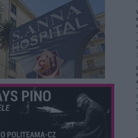
V
d
“
«
L
h
a
“
C
«