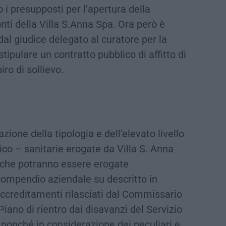
o i presupposti per l’apertura della
onti della Villa S.Anna Spa. Ora però è
al giudice delegato al curatore per la
stipulare un contratto pubblico di affitto di
ro di sollievo.
azione della tipologia e dell’elevato livello
ico – sanitarie erogate da Villa S. Anna
e che potranno essere erogate
 compendio aziendale su descritto in
 accreditamenti rilasciati dal Commissario
Piano di rientro dai disavanzi del Servizio
 nonché in considerazione dei peculiari e