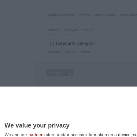
petilia policastro
politica
rocca di neto
roccaberna
sorical
strongoli
verzino
Categorie collegate
crotone
politica
ultime
Corriere delle Calabria è una testata giornalist
P.IVA. 03199620794, Via del mare 6/G, S.Eufem
Iscrizione tribunale di Lamezia Terme 5/2011 - D
Effettua una ricerca sul Corriere delle Calabria
We value your privacy
We and our
partners
store and/or access information on a device, su