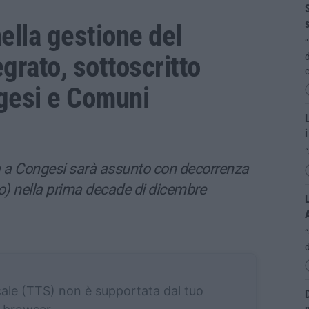
S
s
ella gestione del
“
egrato, sottoscritto
d
c
gesi e Comuni
L
i
“
za a Congesi sarà assunto con decorrenza
o) nella prima decade di dicembre
L
d
cale (TTS) non è supportata dal tuo
D