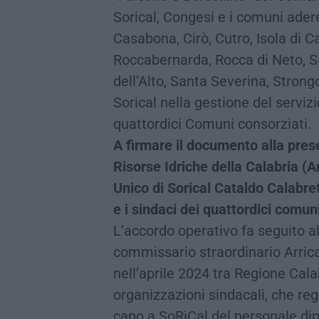
Sorical, Congesi e i comuni ader
Casabona, Cirò, Cutro, Isola di C
Roccabernarda, Rocca di Neto, 
dell’Alto, Santa Severina, Strongo
Sorical nella gestione del servizio
quattordici Comuni consorziati.
A firmare il documento alla prese
Risorse Idriche della Calabria (Ar
Unico di Sorical Cataldo Calabret
e i sindaci dei quattordici comun
L’accordo operativo fa seguito a
commissario straordinario Arrical
nell’aprile 2024 tra Regione Calab
organizzazioni sindacali, che re
capo a SoRiCal del personale dip