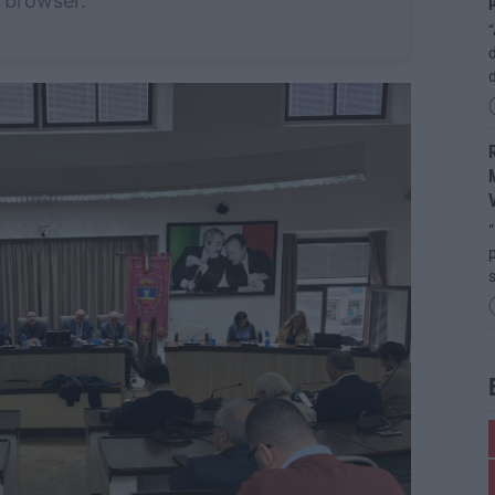
browser.
p
“
d
R
M
“
p
s