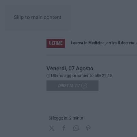
Skip to main content
ULTIME
Sistema bibliotecario vibonese, la dura replica di Soriano e Romeo: «Il fallimento è di chi ha staccato la spina»
Laurea in Medicina, arriva il decreto:
Venerdì, 07 Agosto
Ultimo aggiornamento alle 22:18
DIRETTA TV
Si legge in: 2 minuti