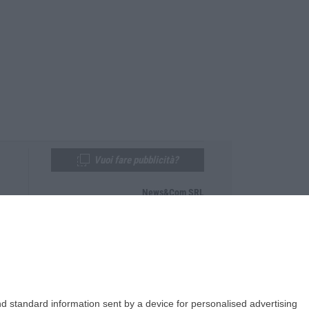
Vuoi fare pubblicità?
News&Com SRL
Telefono:
0968-53665
Email:
newsandcom@gmail.com
d standard information sent by a device for personalised advertising