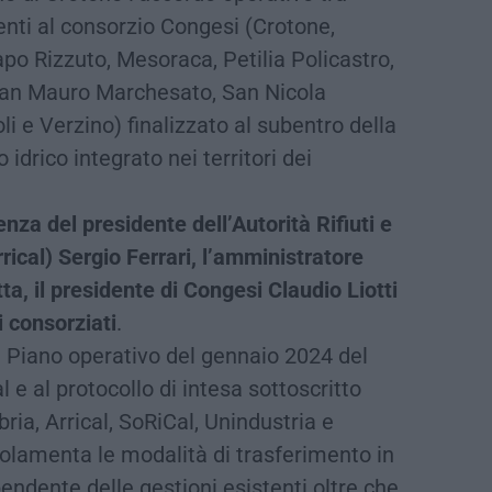
enti al consorzio Congesi (Crotone,
apo Rizzuto, Mesoraca, Petilia Policastro,
San Mauro Marchesato, San Nicola
li e Verzino) finalizzato al subentro della
 idrico integrato nei territori dei
nza del presidente dell’Autorità Rifiuti e
rical) Sergio Ferrari, l’amministratore
ta, il presidente di Congesi Claudio Liotti
i consorziati
.
l Piano operativo del gennaio 2024 del
 e al protocollo di intesa sottoscritto
ria, Arrical, SoRiCal, Unindustria e
golamenta le modalità di trasferimento in
endente delle gestioni esistenti oltre che