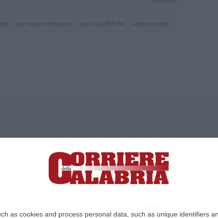
mesoraca
rda
san mauro marchesato
san nicola dell’alto
santa severina
ica di News&Com S.r.l ©2012-
-2026. Tutti i diritti riservati.
ia, Lamezia Terme (CZ)
irettore responsabile Paola Militano |
Privacy
ch as cookies and process personal data, such as unique identifiers an