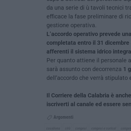
da una serie di ù tavoli tecnici 
efficace la fase preliminare di r
gestione operativa.
L’accordo operativo prevede una 
completata entro il 31 dicembre 
afferenti il sistema idrico integr
Per quanto attiene il personale 
sarà assunto con decorrenza
1 
dell’accordo che verrà stipulato
Il Corriere della Calabria è an
iscriverti al canale ed essere s
Argomenti
casabona
cirò
congesi
congesi e sorical
congesi