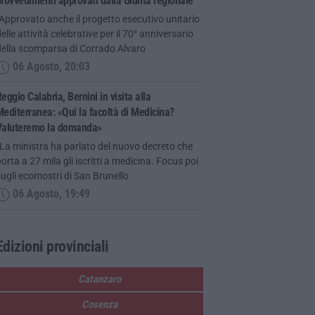
rovvedimenti approvati dalla Giunta regionale
Approvato anche il progetto esecutivo unitario
elle attività celebrative per il 70° anniversario
della scomparsa di Corrado Alvaro
06 Agosto, 20:03
eggio Calabria, Bernini in visita alla
editerranea: «Qui la facoltà di Medicina?
Valuteremo la domanda»
La ministra ha parlato del nuovo decreto che
orta a 27 mila gli iscritti a medicina. Focus poi
ugli ecomostri di San Brunello
06 Agosto, 19:49
Edizioni provinciali
Catanzaro
Cosenza