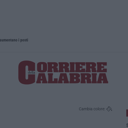
 aumentano i posti
La rivista 
Cambia colore:
S