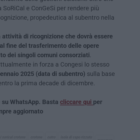
tra SoRiCal e ConGeSi per rendere più
icognizione, propedeutica al subentro nella
attività di ricognizione che dovrà essere
al fine del trasferimento delle opere
ato dei singoli comuni consorziati
.
attualmente in forza a Congesi lo stesso
gennaio 2025 (data di subentro)
sulla base
 entro la prima decade di dicembre.
che su WhatsApp. Basta
cliccare qui
per
empre aggiornato
 sorical crotone
crotone
cutro
isola di capo rizzuto