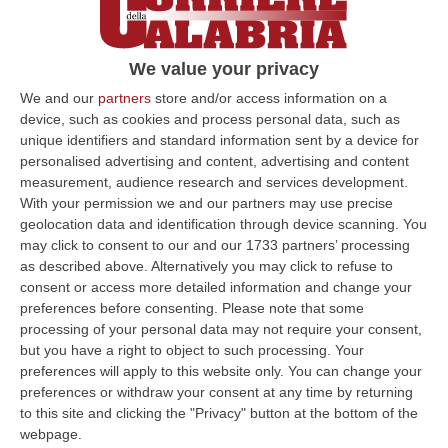
fucile e
spara al ragazzo uccidendolo sul
colpo
. Una reazione istintiva, brutale,
We value your privacy
imprevedibile che non sa come gestire. È
We and our
partners
store and/or access information on a
poco lucido, è nel panico, non vuole che il
device, such as cookies and process personal data, such as
corpo di Fortunato venga ritrovato nel suo
unique identifiers and standard information sent by a device for
personalised advertising and content, advertising and content
terreno, e allora lo trasporta a fatica per
measurement, audience research and services development.
diversi metri per poi gettarlo in un dirupo
With your permission we and our partners may use precise
geolocation data and identification through device scanning. You
lontano dalla zona. Quando torna a casa, non
may click to consent to our and our 1733 partners’ processing
parla di ciò che è accaduto neanche con la
as described above. Alternatively you may click to refuse to
sua famiglia. Ma col passare delle ore, dei
consent or access more detailed information and change your
preferences before consenting.
Please note that some
giorni, i sensi di colpa iniziano a togliergli il
processing of your personal data may not require your consent,
fiato, il sonno. Non può più tenersi tutto
but you have a right to object to such processing. Your
preferences will apply to this website only. You can change your
dentro.
preferences or withdraw your consent at any time by returning
to this site and clicking the "Privacy" button at the bottom of the
webpage.
I sensi di colpa di Rocco Lemma