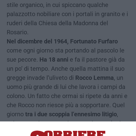
stile organico, in cui spiccano qualche
palazzotto nobiliare con i portali in granito e i
ruderi della Chiesa della Madonna del
Rosario.
Nel dicembre del 1964, Fortunato Furfaro
come ogni giorno sta portando al pascolo le
sue pecore.
Ha 18 anni
e fa il pastore già da
un po’ di tempo. Anche quella mattina il suo
gregge invade l’uliveto di
Rocco Lemma
, un
uomo più grande di lui che lavora i campi da
colono. Un fatto che ormai si ripete da anni e
che Rocco non riesce più a sopportare. Quel
giorno
tra i due scoppia l’ennesimo litigio
,
volano parole grosse che, stavolta, però, si
concludono in tragedia. Rocco prende il suo