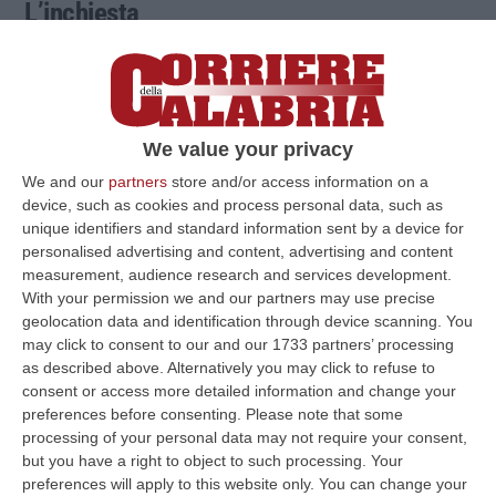
L’inchiesta
Il procedimento trae origine da un’indagine
congiunta della Polizia di Frontiera per i
settori di Bardonecchia e Aosta e della
We value your privacy
Polizia Locale di Milano, che iniziata a
We and our
partners
store and/or access information on a
device, such as cookies and process personal data, such as
settembre 2022 (primo episodio contestato)
unique identifiers and standard information sent by a device for
e portata avanti fino 2024, e riguarda un
personalised advertising and content, advertising and content
fenomeno criminale emerso presso
measurement, audience research and services development.
With your permission we and our partners may use precise
l’autostazione milanese, la quale, come è
geolocation data and identification through device scanning. You
noto, è uno dei principali scali per tutti gli
may click to consent to our and our 1733 partners’ processing
as described above. Alternatively you may click to refuse to
autobus in partenza o arrivo a Milano, su
consent or access more detailed information and change your
tratte nazionali e internazionali.
preferences before consenting.
Please note that some
processing of your personal data may not require your consent,
Dall’inchiesta è emerso che
i cosiddetti
but you have a right to object to such processing. Your
“favoreggiatori” operavano “nell’area
preferences will apply to this website only. You can change your