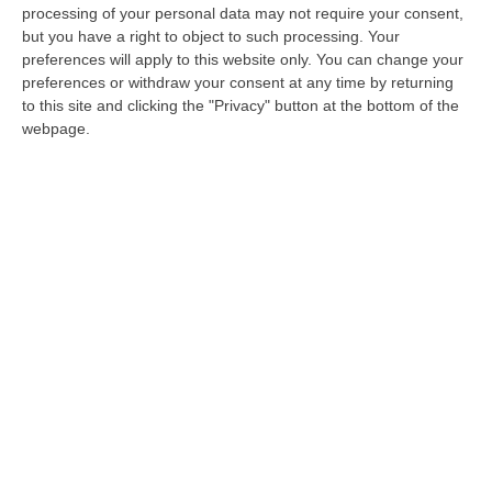
«Credo – aggiunge Occhiuto – che i calabresi
processing of your personal data may not require your consent,
but you have a right to object to such processing. Your
abbiamo verificato in questi tre anni che se
preferences will apply to this website only. You can change your
c’è una dote che non manca al presidente
preferences or withdraw your consent at any time by returning
della Regione è il coraggio. Ci sono questioni
to this site and clicking the "Privacy" button at the bottom of the
webpage.
che potevo delegare ad altri – tipo la
depurazione e la sanità, che è sempre stata
commissariata – e invece ho voluto
assumermi responsabilità che secondo me
devono competere al presidente della
Regione.
Stiamo lavorando
, a esempio,
per
rafforzare i presìdi di assistenza territoriale
,
che sono necessari perché altrimenti se tutto
confluisce negli ospedali gli ospedali
scoppiano. Quando ci saranno le Case di
comunità e gli Ospedali di comunità – spero