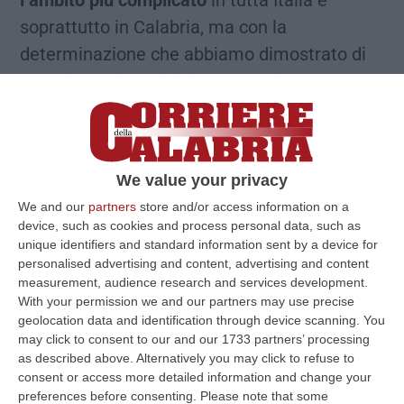
soprattutto in Calabria, ma con la
determinazione che abbiamo dimostrato di
avere in altri ambiti di governo dimostreremo
che
possiamo dare ai calabresi, nei prossimi
anni, un servizio sanitario di qualità
». Così il
presidente della Regione e commissario
We value your privacy
della sanità
Roberto Occhiuto
, a margine
We and our
partners
store and/or access information on a
dell’inaugurazione della nuova oncologia
device, such as cookies and process personal data, such as
dell’ospedale di Locri, l’occasione anche per
unique identifiers and standard information sent by a device for
personalised advertising and content, advertising and content
un punto complessivo sul settore sanitario
measurement, audience research and services development.
calabrese.
With your permission we and our partners may use precise
geolocation data and identification through device scanning. You
may click to consent to our and our 1733 partners’ processing
L’assistenza territoriale
as described above. Alternatively you may click to refuse to
consent or access more detailed information and change your
preferences before consenting.
Please note that some