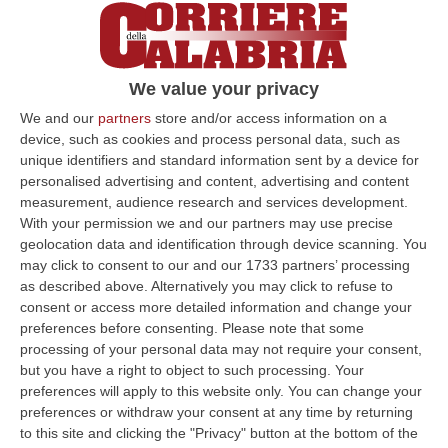
We value your privacy
We and our
partners
store and/or access information on a
device, such as cookies and process personal data, such as
unique identifiers and standard information sent by a device for
personalised advertising and content, advertising and content
measurement, audience research and services development.
With your permission we and our partners may use precise
geolocation data and identification through device scanning. You
may click to consent to our and our 1733 partners’ processing
as described above. Alternatively you may click to refuse to
consent or access more detailed information and change your
preferences before consenting.
Please note that some
Clicca e segui “Corriere della Calabria” su Google News
processing of your personal data may not require your consent,
but you have a right to object to such processing. Your
Prosegue il momento magico della
Reggina
preferences will apply to this website only. You can change your
preferences or withdraw your consent at any time by returning
di Brunello Trocini
che espugna Acireale
to this site and clicking the "Privacy" button at the bottom of the