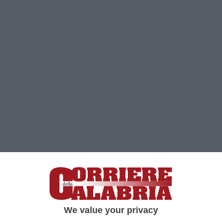
Clicca e segui “Corriere della Calabria” su Google News
FROSINONE
Sotto una pioggia battente
We value your privacy
Frosinone
e
Catanzaro
non vanno oltre l’1-1