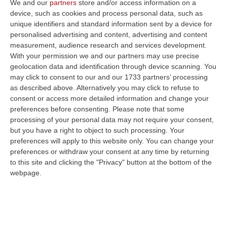
We and our
partners
store and/or access information on a
allo Stirpe al termine di una gara vivace.
device, such as cookies and process personal data, such as
Prima frazione di gioco contraddistinta da
unique identifiers and standard information sent by a device for
personalised advertising and content, advertising and content
ritmi elevati. I padroni di casa partono subito
measurement, audience research and services development.
forte e dopo soli due minuti sfiorano il gol
With your permission we and our partners may use precise
geolocation data and identification through device scanning. You
sugli sviluppi di un corner con un colpo di
may click to consent to our and our 1733 partners’ processing
testa di Monterisi ribattuto da Iemmello a
as described above. Alternatively you may click to refuse to
consent or access more detailed information and change your
pochi centimetri dalla linea di porta. I
preferences before consenting.
Please note that some
giallazzurri insistono e Kone al 14′ va vicino
processing of your personal data may not require your consent,
alla marcatura con un bolide dalla distanza
but you have a right to object to such processing. Your
preferences will apply to this website only. You can change your
che sfiora il palo alla destra di Pigliacelli.
preferences or withdraw your consent at any time by returning
Il Catanzaro prova a gestire il ritmo del gioco
to this site and clicking the "Privacy" button at the bottom of the
webpage.
reagendo così ad un inizio complicato e si
rende pericoloso al 17′ con una girata di
tacco al volo dell’ex Brighenti, sulla quale
Cerofolini si oppone con un ottimo