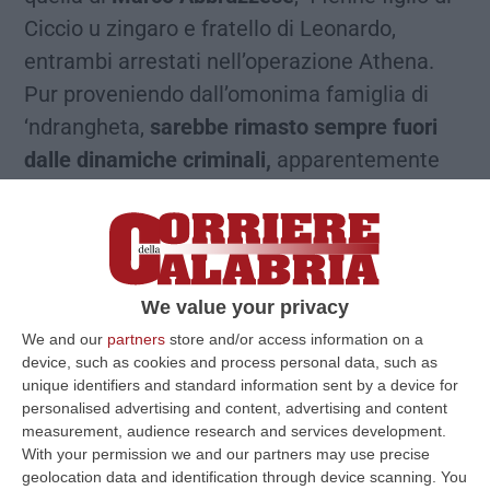
Ciccio u zingaro e fratello di Leonardo,
entrambi arrestati nell’operazione Athena.
Pur proveniendo dall’omonima famiglia di
‘ndrangheta,
sarebbe rimasto sempre fuori
dalle dinamiche criminali,
apparentemente
crescendo con propositi diversi rispetto a
quelli dei parenti «poiché aveva sempre
preferito dedicarsi all’attività di raccolta e
commercio di materiale ferroso, piuttosto
We value your privacy
che ai lucrosi settori illeciti degli
We and our
partners
store and/or access information on a
stupefacenti». Lo scrive il gip nell’ordinanza
device, such as cookies and process personal data, such as
che oggi ha portato all’arresto di “U
unique identifiers and standard information sent by a device for
personalised advertising and content, advertising and content
palumm”, il cui destino personale –
measurement, audience research and services development.
apparentemente estraneo alla criminalità
With your permission we and our partners may use precise
geolocation data and identification through device scanning. You
organizzata – sarebbe cambiato proprio con