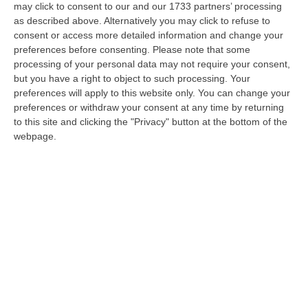
may click to consent to our and our 1733 partners’ processing
il blitz del 2023 che ha disarticolato il clan
as described above. Alternatively you may click to refuse to
consent or access more detailed information and change your
Abbruzzese.
preferences before consenting.
Please note that some
processing of your personal data may not require your consent,
but you have a right to object to such processing. Your
L’operazione del 2023
preferences will apply to this website only. You can change your
preferences or withdraw your consent at any time by returning
to this site and clicking the "Privacy" button at the bottom of the
Nell’operazione Athena vengono arrestati il
webpage.
padre, la sorella Rosaria Abbruzzese e il
marito Rocco Abbruzzese, oltre ai nipoti – già
detenuti – Luigi e Nicola Abbruzzese.
Destinatari dell’ordinanza erano stati anche il
nipote Francesco e il fratello minore
Leonardo “Nino” Abruzzese. Proprio dalla
latitanza di quest’ultimo emerge il nuovo
ruolo di Marco Abbruzzese, che «
inizia ad